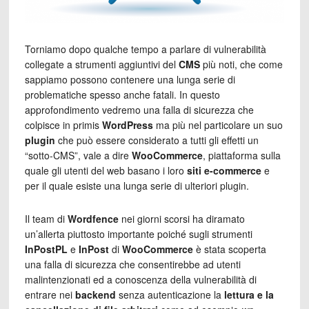
Torniamo dopo qualche tempo a parlare di vulnerabilità
collegate a strumenti aggiuntivi del
CMS
più noti, che come
sappiamo possono contenere una lunga serie di
problematiche spesso anche fatali. In questo
approfondimento vedremo una falla di sicurezza che
colpisce in primis
WordPress
ma più nel particolare un suo
plugin
che può essere considerato a tutti gli effetti un
“sotto-CMS”, vale a dire
WooCommerce
, piattaforma sulla
quale gli utenti del web basano i loro
siti e-commerce
e
per il quale esiste una lunga serie di ulteriori plugin.
Il team di
Wordfence
nei giorni scorsi ha diramato
un’allerta piuttosto importante poiché sugli strumenti
InPostPL
e
InPost
di
WooCommerce
è stata scoperta
una falla di sicurezza che consentirebbe ad utenti
malintenzionati ed a conoscenza della vulnerabilità di
entrare nei
backend
senza autenticazione la
lettura e la