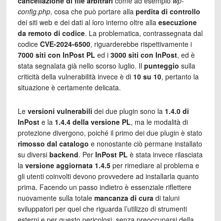
cancellazione di file arbitrari
come ad esempio
wp-
config.php
, cosa che può portare alla
perdita di controllo
dei siti web e dei dati al loro interno oltre alla
esecuzione
da remoto di codice
. La problematica, contrassegnata dal
codice
CVE-2024-6500
, riguarderebbe rispettivamente i
7000 siti con InPost PL
ed i
3000 siti con InPost
, ed è
stata segnalata già nello scorso luglio. Il
punteggio
sulla
criticità della vulnerabilità invece è di
10 su 10
, pertanto la
situazione è certamente delicata.
Le
versioni vulnerabili
dei due plugin sono la
1.4.0 di
InPost
e la
1.4.4 della versione PL
, ma le modalità di
protezione divergono, poiché il primo dei due plugin è stato
rimosso dal catalogo
e nonostante ciò permane installato
su diversi
backend
. Per
InPost PL
è stata invece rilasciata
la
versione aggiornata 1.4.5
per rimediare al problema e
gli utenti coinvolti devono provvedere ad installarla quanto
prima. Facendo un passo indietro è essenziale riflettere
nuovamente sulla totale
mancanza di cura
di taluni
sviluppatori per quel che riguarda l’utilizzo di strumenti
esterni e per questo pericolosi, senza preoccuparsi della