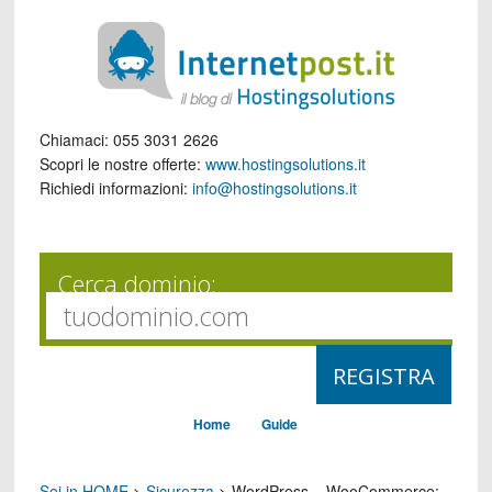
Chiamaci:
055 3031 2626
Scopri le nostre offerte:
www.hostingsolutions.it
Richiedi informazioni:
info@hostingsolutions.it
Cerca dominio:
Home
Guide
Sei in HOME
>
Sicurezza
>
WordPress – WooCommerce: