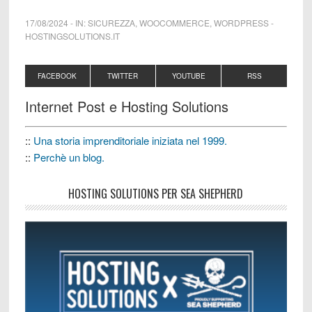
17/08/2024
-
IN:
SICUREZZA
,
WOOCOMMERCE
,
WORDPRESS
-
HOSTINGSOLUTIONS.IT
FACEBOOK
TWITTER
YOUTUBE
RSS
Internet Post e Hosting Solutions
::
Una storia imprenditoriale iniziata nel 1999.
::
Perchè un blog.
HOSTING SOLUTIONS PER SEA SHEPHERD