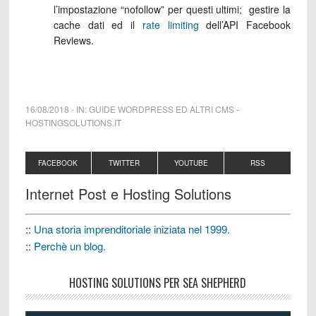
l’impostazione “nofollow” per questi ultimi; gestire la
cache dati ed il
rate limiting
dell’API Facebook
Reviews.
16/08/2018
-
IN:
GUIDE WORDPRESS ED ALTRI CMS
-
HOSTINGSOLUTIONS.IT
FACEBOOK
TWITTER
YOUTUBE
RSS
Internet Post e Hosting Solutions
::
Una storia imprenditoriale iniziata nel 1999.
::
Perchè un blog.
HOSTING SOLUTIONS PER SEA SHEPHERD