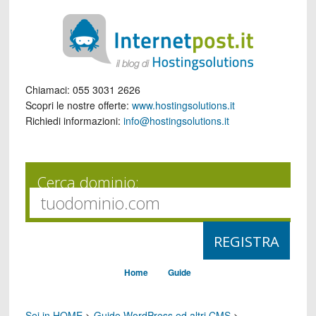
Chiamaci:
055 3031 2626
Scopri le nostre offerte:
www.hostingsolutions.it
Richiedi informazioni:
info@hostingsolutions.it
Cerca dominio:
Home
Guide
Sei in HOME
>
Guide WordPress ed altri CMS
>