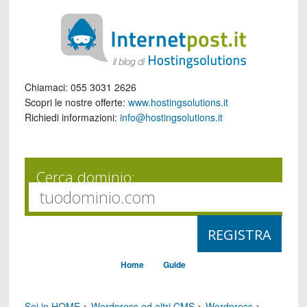
Chiamaci:
055 3031 2626
Scopri le nostre offerte:
www.hostingsolutions.it
Richiedi informazioni:
info@hostingsolutions.it
Cerca dominio:
Home
Guide
Sei in HOME
>
Wordpress ed altri CMS
>
Wordpress
>