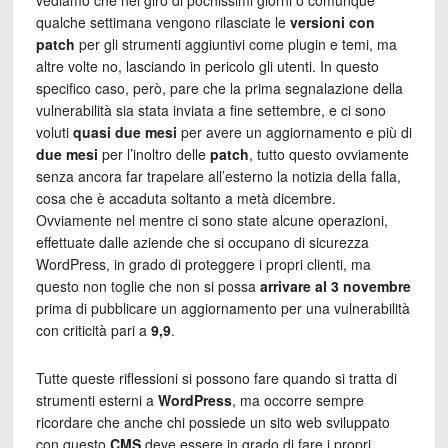
vediamo che nel giro di pochissimi giorni o comunque
qualche settimana vengono rilasciate le
versioni con
patch
per gli strumenti aggiuntivi come plugin e temi, ma
altre volte no, lasciando in pericolo gli utenti. In questo
specifico caso, però, pare che la prima segnalazione della
vulnerabilità sia stata inviata a fine settembre, e ci sono
voluti
quasi due mesi
per avere un aggiornamento e più di
due mesi
per l’inoltro delle
patch
, tutto questo ovviamente
senza ancora far trapelare all’esterno la notizia della falla,
cosa che è accaduta soltanto a metà dicembre.
Ovviamente nel mentre ci sono state alcune operazioni,
effettuate dalle aziende che si occupano di sicurezza
WordPress, in grado di proteggere i propri clienti, ma
questo non toglie che non si possa
arrivare al 3 novembre
prima di pubblicare un aggiornamento per una vulnerabilità
con criticità pari a
9,9
.
Tutte queste riflessioni si possono fare quando si tratta di
strumenti esterni a
WordPress
, ma occorre sempre
ricordare che anche chi possiede un sito web sviluppato
con questo
CMS
deve essere in grado di fare i propri