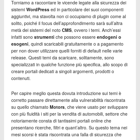
Torniamo a raccontare le vicende legate alla sicurezza dei
sistemi
WordPress
ed in particolare dei suoi componenti
aggiuntivi, ma stavolta non ci occupiamo di plugin come al
solito, poiché il focus dell’approfondimento sarà sull’altra
metà dei sistemi del noto
CMS
, ovvero i temi. Anch’essi
infatti sono
strumenti
che possono essere
endogeni o
esogeni
, quindi scaricabili gratuitamente o a pagamento
per non dover utilizzare quelli forniti di default nelle varie
release. Questi temi da scaricare, solitamente, sono
specializzati in qualche funzione più specifica, allo scopo di
creare portali dedicati a singoli argomenti, prodotti o
contenuti.
Per capire meglio questa dovuta introduzione sui temi è
corretto passare direttamente alla vulnerabilità riscontrata
su quello chiamato
Motors
, che viene usato per sviluppare
con più fluidità i siti per la vendita di automobili, settore che
notoriamente consta di tantissimi portali online che
presentano ricerche, filtri e quant’altro. Su questo tema nei
mesi scorsi è stata riscontrata una falla di sicurezza che