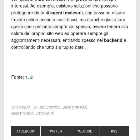
interessi. Ad esempio, esistono soluzioni che possono
proteggere da tanti
agenti malevoli
, che possono essere
trovate online anche a costi bassi, ma è anche giusto fare
quello che ripetiamo sempre più spesso, ovvero tenere alla
salute del proprio sito web ed operare sempre gli
aggiornamenti necessari, entrando spesso nel
backend
e
controllando che tutto sia “up to date”.
Fonte:
1
,
2
19/12/2025
-
IN:
SICUREZZA
,
WORDPRESS
-
HOSTINGSOLUTIONS.IT
FACEBOOK
TWITTER
YOUTUBE
RSS