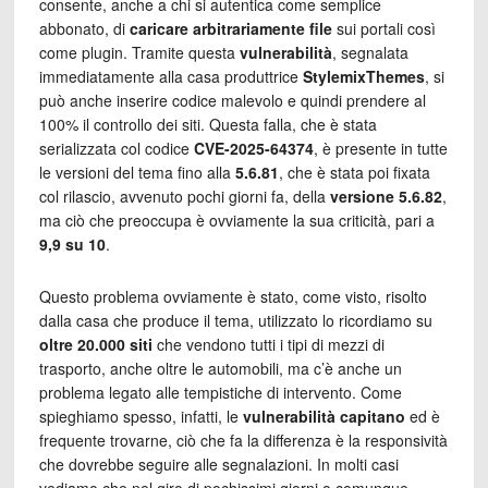
consente, anche a chi si autentica come semplice
abbonato, di
caricare arbitrariamente file
sui portali così
come plugin. Tramite questa
vulnerabilità
, segnalata
immediatamente alla casa produttrice
StylemixThemes
, si
può anche inserire codice malevolo e quindi prendere al
100% il controllo dei siti. Questa falla, che è stata
serializzata col codice
CVE-2025-64374
, è presente in tutte
le versioni del tema fino alla
5.6.81
, che è stata poi fixata
col rilascio, avvenuto pochi giorni fa, della
versione 5.6.82
,
ma ciò che preoccupa è ovviamente la sua criticità, pari a
9,9 su 10
.
Questo problema ovviamente è stato, come visto, risolto
dalla casa che produce il tema, utilizzato lo ricordiamo su
oltre 20.000 siti
che vendono tutti i tipi di mezzi di
trasporto, anche oltre le automobili, ma c’è anche un
problema legato alle tempistiche di intervento. Come
spieghiamo spesso, infatti, le
vulnerabilità
capitano
ed è
frequente trovarne, ciò che fa la differenza è la responsività
che dovrebbe seguire alle segnalazioni. In molti casi