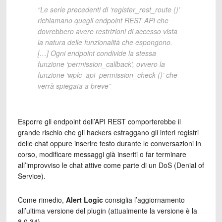
“Le serie precedenti di ‘register_rest_route ()’
richiamano quegli endpoint REST API che
dovrebbero avere restrizioni di accesso vista
la natura delle funzionalità che espongono.
[…] Ogni endpoint condivide la stessa
funzione ‘permission_callback’, ovvero la
funzione ‘wplc_api_permission_check ()’ che
verrà spiegata a breve”
Esporre gli endpoint dell’API REST comporterebbe il
grande rischio che gli hackers estraggano gli interi registri
delle chat oppure inserire testo durante le conversazioni in
corso, modificare messaggi già inseriti o far terminare
all’improvviso le chat attive come parte di un DoS (Denial of
Service).
Come rimedio,
Alert Logic
consiglia l’aggiornamento
all’ultima versione del plugin (attualmente la versione è la
8.0.34).