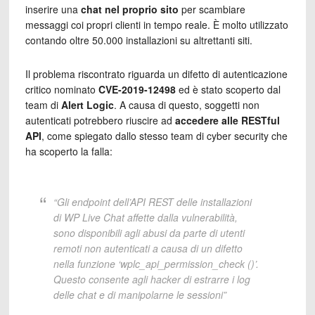
inserire una
chat nel proprio sito
per scambiare
messaggi coi propri clienti in tempo reale. È molto utilizzato
contando oltre 50.000 installazioni su altrettanti siti.
Il problema riscontrato riguarda un difetto di autenticazione
critico nominato
CVE-2019-12498
ed è stato scoperto dal
team di
Alert Logic
. A causa di questo, soggetti non
autenticati potrebbero riuscire ad
accedere alle RESTful
API
, come spiegato dallo stesso team di cyber security che
ha scoperto la falla:
“Gli endpoint dell’API REST delle installazioni
di WP Live Chat affette dalla vulnerabilità,
sono disponibili agli abusi da parte di utenti
remoti non autenticati a causa di un difetto
nella funzione ‘wplc_api_permission_check ()’.
Questo consente agli hacker di estrarre i log
delle chat e di manipolarne le sessioni”