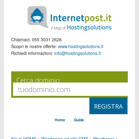
Chiamaci:
055 3031 2626
Scopri le nostre offerte:
www.hostingsolutions.it
Richiedi informazioni:
info@hostingsolutions.it
Cerca dominio:
Home
Guide
Sei in HOME
>
Wordpress ed altri CMS
>
Wordpress
>