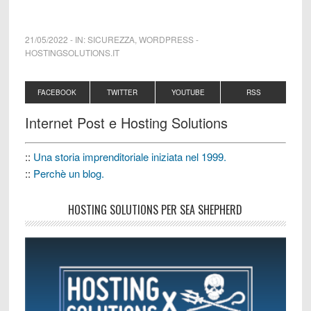
21/05/2022
-
IN:
SICUREZZA
,
WORDPRESS
-
HOSTINGSOLUTIONS.IT
FACEBOOK
TWITTER
YOUTUBE
RSS
Internet Post e Hosting Solutions
::
Una storia imprenditoriale iniziata nel 1999.
::
Perchè un blog.
HOSTING SOLUTIONS PER SEA SHEPHERD