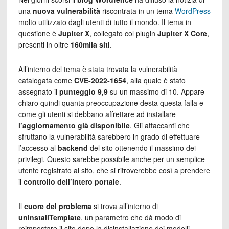
una
nuova vulnerabilità
riscontrata in un tema
WordPress
molto utilizzato dagli utenti di tutto il mondo. Il tema in
questione è
Jupiter X
, collegato col plugin
Jupiter X Core
,
presenti in oltre
160mila siti
.
All’interno del tema è stata trovata la vulnerabilità
catalogata come
CVE-2022-1654
, alla quale è stato
assegnato il
punteggio 9,9
su un massimo di 10. Appare
chiaro quindi quanta preoccupazione desta questa falla e
come gli utenti si debbano affrettare ad installare
l’aggiornamento già disponibile
. Gli attaccanti che
sfruttano la vulnerabilità sarebbero in grado di effettuare
l’accesso al
backend
del sito ottenendo il massimo dei
privilegi. Questo sarebbe possibile anche per un semplice
utente registrato al sito, che si ritroverebbe così a prendere
il
controllo dell’intero portale
.
Il
cuore del problema
si trova all’interno di
uninstallTemplate
, un parametro che dà modo di
reimpostare il sito dopo la disinstallazione dei modelli.