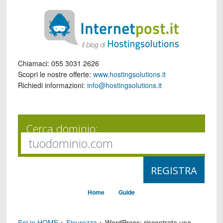
Chiamaci:
055 3031 2626
Scopri le nostre offerte:
www.hostingsolutions.it
Richiedi informazioni:
info@hostingsolutions.it
Cerca dominio:
Home
Guide
Sei in HOME
>
Sicurezza
>
WordPress: riscontrata una