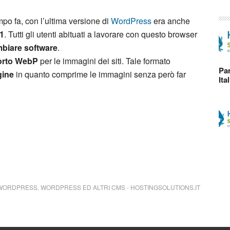
po fa, con l’ultima versione di
WordPress
era anche
11
. Tutti gli utenti abituati a lavorare con questo browser
biare software
.
orto WebP
per le immagini dei siti. Tale formato
Par
gine
in quanto comprime le immagini senza però far
Ita
WORDPRESS
,
WORDPRESS ED ALTRI CMS
-
HOSTINGSOLUTIONS.IT