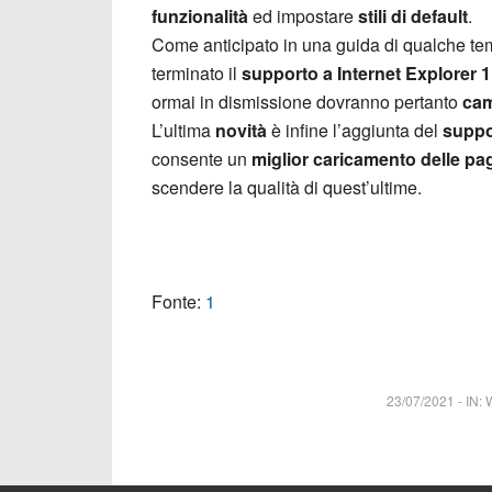
funzionalità
ed impostare
stili di default
.
Come anticipato in una guida di qualche tem
terminato il
supporto a Internet Explorer 
ormai in dismissione dovranno pertanto
cam
L’ultima
novità
è infine l’aggiunta del
supp
consente un
miglior caricamento delle pa
scendere la qualità di quest’ultime.
Fonte:
1
23/07/2021
-
IN: