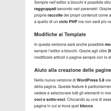
Sempre nell’editor a blocchi è possibile sfrut
raggruppati
secondo vari parametri. Grazi
proprie
raccolte
dei propri contenuti come
a quello di un
ciclo PHP
ma non sarà più ne
Modifiche ai Template
In questa versione sarà anche possibile
mod
sempre l’editor a blocchi. Grazie agli oltre
2
modificare articoli o pagine sempre con lo 
Aiuto alla creazione delle pagin
Nella nuova versione di
WordPress 5.8
vie
della pagina. Questa feature è particolarmen
vedere e selezionare tutti gli elementi in 
voci e sotto-voci
. Cliccando su una di es
pagina in cui si trova quel
blocco
.