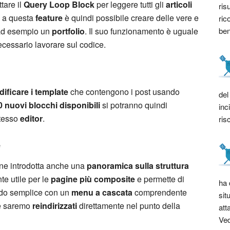
tare il
Query Loop Block
per leggere tutti gli
articoli
ris
e a questa
feature
è quindi possibile creare delle vere e
ric
bene
 ad esempio un
portfolio
. Il suo funzionamento è uguale
cessario lavorare sul codice.
ificare i template
che contengono i post usando
del
0 nuovi blocchi disponibili
si potranno quindi
inc
stesso
editor
.
ris
e
ne introdotta anche una
panoramica sulla struttura
te utile per le
pagine più composite
e permette di
ha 
modo semplice con un
menu a cascata
comprendente
sit
se saremo
reindirizzati
direttamente nel punto della
att
Ved