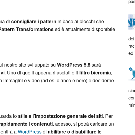
pas
ma di
consigliare i pattern
in base ai blocchi che
Pattern Transformations
ed è attualmente disponibile
dei
rac
ed 
 nostro sito sviluppato su
WordPress 5.8
sarà
ovi
. Uno di quelli appena rilasciati è il
filtro bicromia
,
a immagini e video (ad es. bianco e nero) e deciderne
sic
com
min
guarda lo
stile e l’impostazione generale dei siti
. Per
rapidamente i contenuti
, adesso, si potrà caricare un
sentirà a
WordPress
di
abilitare o disabilitare le