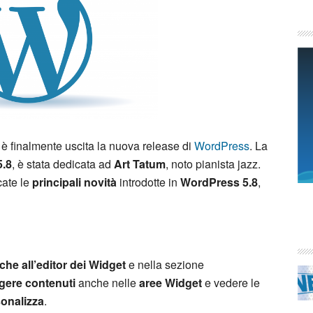
a è finalmente uscita la nuova release di
WordPress
. La
5.8
, è stata dedicata ad
Art Tatum
, noto pianista jazz.
cate le
principali novità
introdotte in
WordPress 5.8
,
he all’editor dei Widget
e nella sezione
gere contenuti
anche nelle
aree Widget
e vedere le
onalizza
.