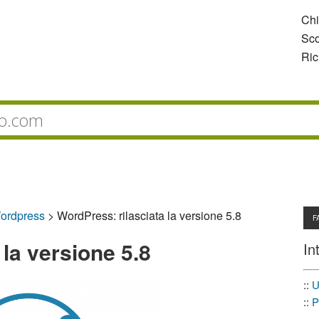
Ch
Sco
Ric
ordpress
>
WordPress: rilasciata la versione 5.8
F
 la versione 5.8
In
::
U
::
P