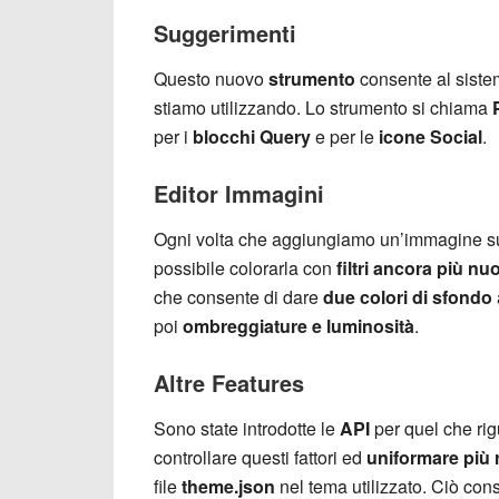
Suggerimenti
Questo nuovo
strumento
consente al siste
stiamo utilizzando. Lo strumento si chiama
per i
blocchi
Query
e per le
icone Social
.
Editor Immagini
Ogni volta che aggiungiamo un’immagine sul
possibile colorarla con
filtri ancora più nu
che consente di dare
due colori di sfondo
poi
ombreggiature e luminosità
.
Altre Features
Sono state introdotte le
API
per quel che ri
controllare questi fattori ed
uniformare più 
file
theme.json
nel tema utilizzato. Ciò con