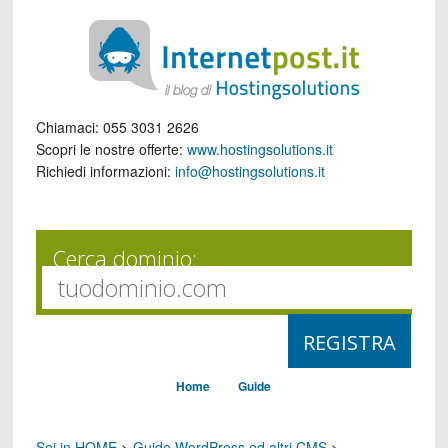
Chiamaci:
055 3031 2626
Scopri le nostre offerte:
www.hostingsolutions.it
Richiedi informazioni:
info@hostingsolutions.it
Cerca dominio:
Home
Guide
Sei in HOME
>
Guide WordPress ed altri CMS
>