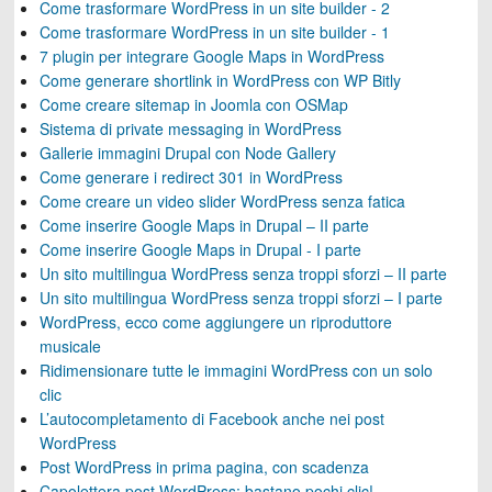
Come trasformare WordPress in un site builder - 2
Come trasformare WordPress in un site builder - 1
7 plugin per integrare Google Maps in WordPress
Come generare shortlink in WordPress con WP Bitly
Come creare sitemap in Joomla con OSMap
Sistema di private messaging in WordPress
Gallerie immagini Drupal con Node Gallery
Come generare i redirect 301 in WordPress
Come creare un video slider WordPress senza fatica
Come inserire Google Maps in Drupal – II parte
Come inserire Google Maps in Drupal - I parte
Un sito multilingua WordPress senza troppi sforzi – II parte
Un sito multilingua WordPress senza troppi sforzi – I parte
WordPress, ecco come aggiungere un riproduttore
musicale
Ridimensionare tutte le immagini WordPress con un solo
clic
L’autocompletamento di Facebook anche nei post
WordPress
Post WordPress in prima pagina, con scadenza
Capolettera post WordPress: bastano pochi clic!