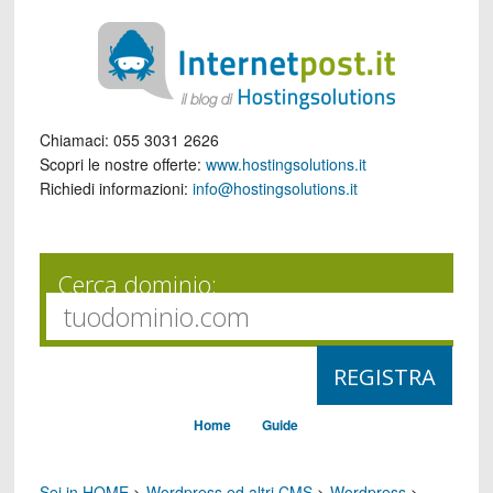
Chiamaci:
055 3031 2626
Scopri le nostre offerte:
www.hostingsolutions.it
Richiedi informazioni:
info@hostingsolutions.it
Cerca dominio:
Home
Guide
Sei in HOME
>
Wordpress ed altri CMS
>
Wordpress
>