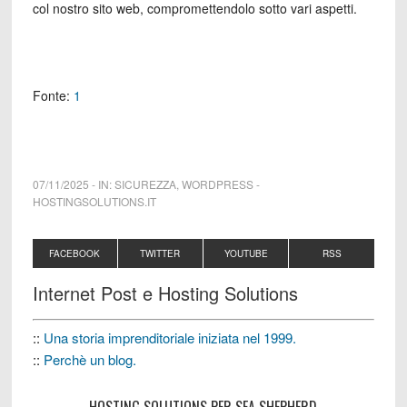
col nostro sito web, compromettendolo sotto vari aspetti.
Fonte:
1
07/11/2025
-
IN:
SICUREZZA
,
WORDPRESS
-
HOSTINGSOLUTIONS.IT
FACEBOOK
TWITTER
YOUTUBE
RSS
Internet Post e Hosting Solutions
::
Una storia imprenditoriale iniziata nel 1999.
::
Perchè un blog.