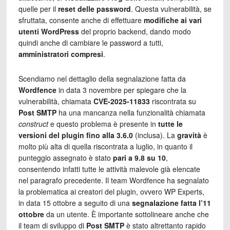
quelle per il
reset delle password
. Questa vulnerabilità, se
sfruttata, consente anche di effettuare
modifiche ai vari
utenti WordPress
del proprio backend, dando modo
quindi anche di cambiare le password a tutti,
amministratori compresi
.
Scendiamo nel dettaglio della segnalazione fatta da
Wordfence
in data 3 novembre per spiegare che la
vulnerabilità, chiamata
CVE-2025-11833
riscontrata su
Post SMTP
ha una mancanza nella funzionalità chiamata
construct
e questo problema è presente in
tutte le
versioni del plugin fino alla 3.6.0
(inclusa). La
gravità
è
molto più alta di quella riscontrata a luglio, in quanto il
punteggio assegnato è stato
pari a 9.8 su 10
,
consentendo infatti tutte le attività malevole già elencate
nel paragrafo precedente. Il team Wordfence ha segnalato
la problematica ai creatori del plugin, ovvero WP Experts,
in data 15 ottobre a seguito di una
segnalazione fatta l’11
ottobre
da un utente. È importante sottolineare anche che
il team di sviluppo di
Post SMTP
è stato altrettanto rapido