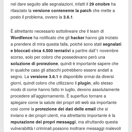
nel dare seguito alle segnalazioni, infatti il
29 ottobre
ha
rilasciato la
versione contenente la patch
che mette a
posto il problema, ovvero la
3.6.1
.
È altrettanto necessario sottolineare che il team di
Wordfence
ha notificato che gli
hacker
hanno già iniziato
a prendere di mira questa falla, poiché sono stati
segnalati
e bloccati circa 4.500
tentativi
a partire dall’1 novembre
scorso, solo per coloro che possedevano però una
soluzione di protezione
, quindi è importante sapere che
in qualche caso gli attacchi potrebbero essere andati a
segno. La
versione 3.6.1
è disponibile ormai da diversi
giorni, quindi coloro che utilizzano il
plugin
, allo stesso
modo di come hanno fatto in luglio, devono assolutamente
procedere all’aggiornamento. È superfluo tornare a
spiegare come la salute dei propri siti web sia importante
così come la
protezione dei dati delle email
che si
inviano e dei propri utenti, ma altrettanto importante è la
reputazione dei propri messaggi
, ma sfruttando questa
vulnerabilità i criminali possono inoltrare messaggi malevoli