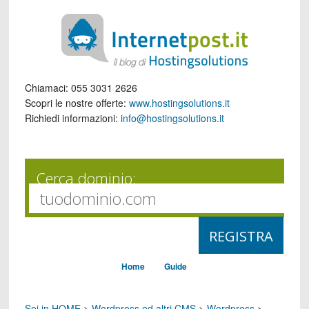
Chiamaci:
055 3031 2626
Scopri le nostre offerte:
www.hostingsolutions.it
Richiedi informazioni:
info@hostingsolutions.it
Cerca dominio:
Home
Guide
Sei in HOME
>
Wordpress ed altri CMS
>
Wordpress
>