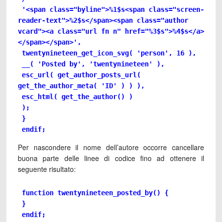
 '<span class="byline">%1$s<span class="screen-
reader-text">%2$s</span><span class="author 
vcard"><a class="url fn n" href="%3$s">%4$s</a>
</span></span>',

 twentynineteen_get_icon_svg( 'person', 16 ),

 __( 'Posted by', 'twentynineteen' ),

 esc_url( get_author_posts_url( 
get_the_author_meta( 'ID' ) ) ),

 esc_html( get_the_author() )

 );

 }

 endif;
Per nascondere il nome dell’autore occorre cancellare
buona parte delle linee di codice fino ad ottenere il
seguente risultato:
 function twentynineteen_posted_by() {

 }

 endif;