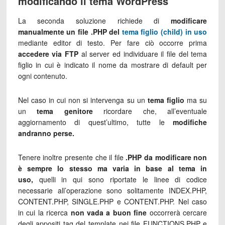
modificando il tema WordPress
La seconda soluzione richiede di
modificare
manualmente un file .PHP del
tema figlio (child) in uso
mediante editor di testo. Per fare ciò occorre prima
accedere via FTP
al server ed individuare il file del tema
figlio in cui è indicato il nome da mostrare di default per
ogni contenuto.
Nel caso in cui non si intervenga su un
tema figlio
ma su
un
tema genitore
ricordare che, all’eventuale
aggiornamento di quest’ultimo, tutte le
modifiche
andranno perse.
Tenere inoltre presente che il file
.PHP da modificare non
è sempre lo stesso ma varia in base al tema in
uso,
quelli in qui sono riportate le linee di codice
necessarie all’operazione sono solitamente INDEX.PHP,
CONTENT.PHP, SINGLE.PHP e CONTENT.PHP. Nel caso
in cui la ricerca
non vada a buon fine
occorrerà cercare
degli appositi tag del template nei file FUNCTIONS.PHP e