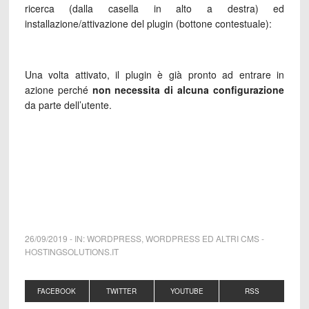
ricerca (dalla casella in alto a destra) ed
installazione/attivazione del plugin (bottone contestuale):
Una volta attivato, il plugin è già pronto ad entrare in
azione perché
non necessita di alcuna configurazione
da parte dell’utente.
26/09/2019
-
IN:
WORDPRESS
,
WORDPRESS ED ALTRI CMS
-
HOSTINGSOLUTIONS.IT
FACEBOOK
TWITTER
YOUTUBE
RSS