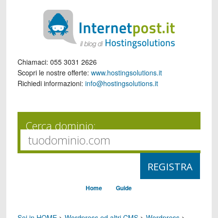
Chiamaci:
055 3031 2626
Scopri le nostre offerte:
www.hostingsolutions.it
Richiedi informazioni:
info@hostingsolutions.it
Cerca dominio:
Home
Guide
Sei in HOME
>
Wordpress ed altri CMS
>
Wordpress
>