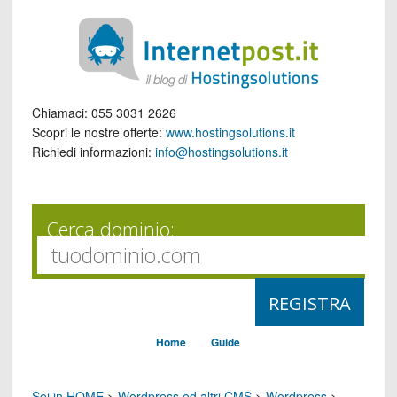
Chiamaci:
055 3031 2626
Scopri le nostre offerte:
www.hostingsolutions.it
Richiedi informazioni:
info@hostingsolutions.it
Cerca dominio:
Home
Guide
Sei in HOME
>
Wordpress ed altri CMS
>
Wordpress
>