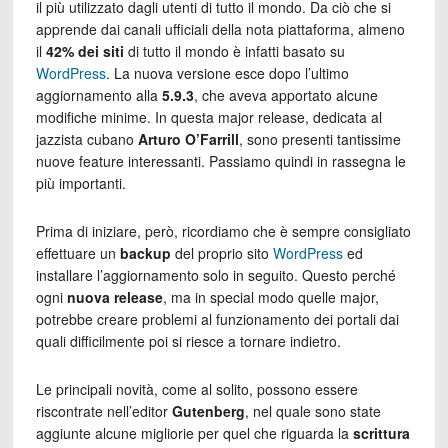
il più utilizzato dagli utenti di tutto il mondo. Da ciò che si
apprende dai canali ufficiali della nota piattaforma, almeno
il
42% dei siti
di tutto il mondo è infatti basato su
WordPress
. La nuova versione esce dopo l’ultimo
aggiornamento alla
5.9.3
, che aveva apportato alcune
modifiche minime. In questa major release, dedicata al
jazzista cubano
Arturo O’Farrill
, sono presenti tantissime
nuove feature interessanti. Passiamo quindi in rassegna le
più importanti.
Prima di iniziare, però, ricordiamo che è sempre consigliato
effettuare un
backup
del proprio sito
WordPress
ed
installare l’aggiornamento solo in seguito. Questo perché
ogni
nuova release
, ma in special modo quelle major,
potrebbe creare problemi al funzionamento dei portali dai
quali difficilmente poi si riesce a tornare indietro.
Le principali novità, come al solito, possono essere
riscontrate nell’editor
Gutenberg
, nel quale sono state
aggiunte alcune migliorie per quel che riguarda la
scrittura