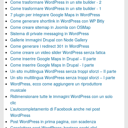
Come trasformare WordPress in un site builder - 2
Come trasformare WordPress in un site builder - 1
7 plugin per integrare Google Maps in WordPress
Come generare shortlink in WordPress con WP Bitly
Come creare sitemap in Joomla con OSMap
Sistema di private messaging in WordPress
Gallerie immagini Drupal con Node Gallery
Come generare i redirect 301 in WordPress
Come creare un video slider WordPress senza fatica
Come inserire Google Maps in Drupal – II parte
Come inserire Google Maps in Drupal - I parte
Un sito multilingua WordPress senza troppi sforzi – II parte
Un sito multilingua WordPress senza troppi sforzi – I parte
WordPress, ecco come aggiungere un riproduttore
musicale
Ridimensionare tutte le immagini WordPress con un solo
clic
L’autocompletamento di Facebook anche nei post
WordPress
Post WordPress in prima pagina, con scadenza
Capolettera post WordPress: bastano pochi clic!