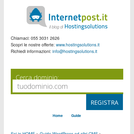
Chiamaci:
055 3031 2626
Scopri le nostre offerte:
www.hostingsolutions.it
Richiedi informazioni:
info@hostingsolutions.it
Cerca dominio:
Home
Guide
Sei in HOME
>
Guide WordPress ed altri CMS
>