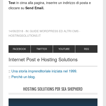
Test
in cima alla pagina, inserire un indirizzo di posta e
cliccare su
Send Email.
14/06/2018
-
IN:
GUIDE WORDPRESS ED ALTRI CMS
-
HOSTINGSOLUTIONS.IT
FACEBOOK
TWITTER
YOUTUBE
RSS
Internet Post e Hosting Solutions
::
Una storia imprenditoriale iniziata nel 1999.
::
Perchè un blog.
HOSTING SOLUTIONS PER SEA SHEPHERD