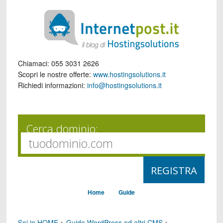
Chiamaci:
055 3031 2626
Scopri le nostre offerte:
www.hostingsolutions.it
Richiedi informazioni:
info@hostingsolutions.it
Cerca dominio:
Home
Guide
Sei in HOME
>
Guide WordPress ed altri CMS
>