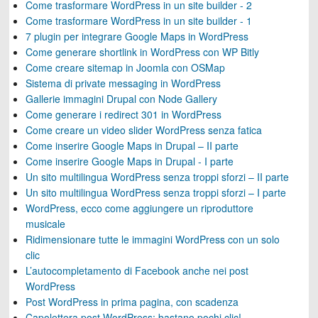
Come trasformare WordPress in un site builder - 2
Come trasformare WordPress in un site builder - 1
7 plugin per integrare Google Maps in WordPress
Come generare shortlink in WordPress con WP Bitly
Come creare sitemap in Joomla con OSMap
Sistema di private messaging in WordPress
Gallerie immagini Drupal con Node Gallery
Come generare i redirect 301 in WordPress
Come creare un video slider WordPress senza fatica
Come inserire Google Maps in Drupal – II parte
Come inserire Google Maps in Drupal - I parte
Un sito multilingua WordPress senza troppi sforzi – II parte
Un sito multilingua WordPress senza troppi sforzi – I parte
WordPress, ecco come aggiungere un riproduttore
musicale
Ridimensionare tutte le immagini WordPress con un solo
clic
L’autocompletamento di Facebook anche nei post
WordPress
Post WordPress in prima pagina, con scadenza
Capolettera post WordPress: bastano pochi clic!