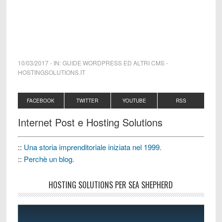
10/03/2017
-
IN:
GUIDE WORDPRESS ED ALTRI CMS
-
HOSTINGSOLUTIONS.IT
FACEBOOK
TWITTER
YOUTUBE
RSS
Internet Post e Hosting Solutions
::
Una storia imprenditoriale iniziata nel 1999.
::
Perchè un blog.
HOSTING SOLUTIONS PER SEA SHEPHERD