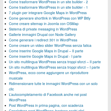
Come trasformare WordPress in un site builder - 2
Come trasformare WordPress in un site builder - 1
7 plugin per integrare Google Maps in WordPress
Come generare shortlink in WordPress con WP Bitly
Come creare sitemap in Joomla con OSMap
Sistema di private messaging in WordPress
Gallerie immagini Drupal con Node Gallery
Come generare i redirect 301 in WordPress
Come creare un video slider WordPress senza fatica
Come inserire Google Maps in Drupal – II parte
Come inserire Google Maps in Drupal - I parte
Un sito multilingua WordPress senza troppi sforzi – II parte
Un sito multilingua WordPress senza troppi sforzi – I parte
WordPress, ecco come aggiungere un riproduttore
musicale
Ridimensionare tutte le immagini WordPress con un solo
clic
L’autocompletamento di Facebook anche nei post
WordPress
Post WordPress in prima pagina, con scadenza
Capolettera post WordPress: bastano pochi clic!