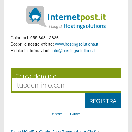
Chiamaci:
055 3031 2626
Scopri le nostre offerte:
www.hostingsolutions.it
Richiedi informazioni:
info@hostingsolutions.it
Cerca dominio:
Home
Guide
Sei in HOME
>
Guide WordPress ed altri CMS
>