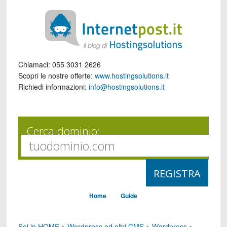
Chiamaci:
055 3031 2626
Scopri le nostre offerte:
www.hostingsolutions.it
Richiedi informazioni:
info@hostingsolutions.it
Cerca dominio:
Home
Guide
Sei in HOME
>
Wordpress ed altri CMS
>
Wordpress
>