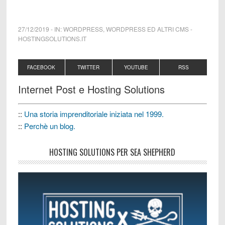
27/12/2019
-
IN:
WORDPRESS
,
WORDPRESS ED ALTRI CMS
-
HOSTINGSOLUTIONS.IT
FACEBOOK
TWITTER
YOUTUBE
RSS
Internet Post e Hosting Solutions
::
Una storia imprenditoriale iniziata nel 1999.
::
Perchè un blog.
HOSTING SOLUTIONS PER SEA SHEPHERD