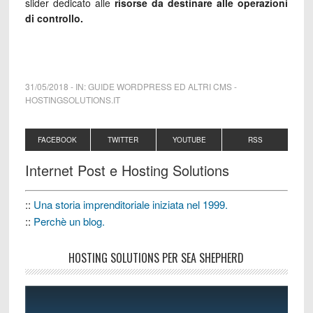
slider dedicato alle
risorse da destinare alle operazioni
di controllo.
31/05/2018
-
IN:
GUIDE WORDPRESS ED ALTRI CMS
-
HOSTINGSOLUTIONS.IT
FACEBOOK
TWITTER
YOUTUBE
RSS
Internet Post e Hosting Solutions
::
Una storia imprenditoriale iniziata nel 1999.
::
Perchè un blog.
HOSTING SOLUTIONS PER SEA SHEPHERD