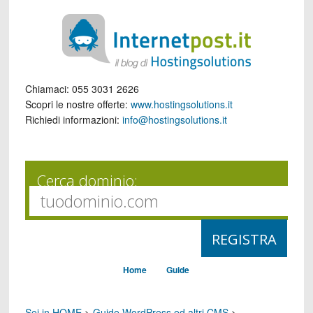
Chiamaci:
055 3031 2626
Scopri le nostre offerte:
www.hostingsolutions.it
Richiedi informazioni:
info@hostingsolutions.it
Cerca dominio:
Home
Guide
Sei in HOME
>
Guide WordPress ed altri CMS
>