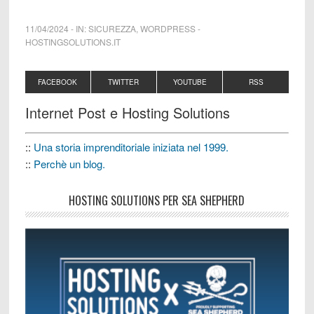
11/04/2024
-
IN:
SICUREZZA
,
WORDPRESS
-
HOSTINGSOLUTIONS.IT
FACEBOOK
TWITTER
YOUTUBE
RSS
Internet Post e Hosting Solutions
::
Una storia imprenditoriale iniziata nel 1999.
::
Perchè un blog.
HOSTING SOLUTIONS PER SEA SHEPHERD