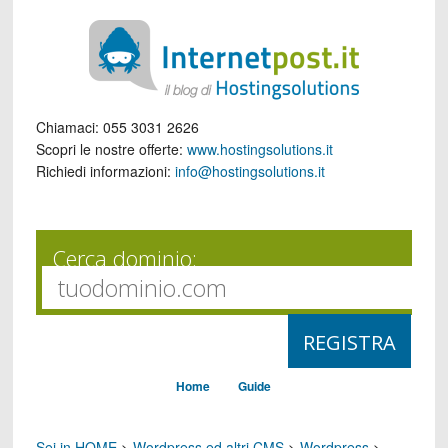
Chiamaci:
055 3031 2626
Scopri le nostre offerte:
www.hostingsolutions.it
Richiedi informazioni:
info@hostingsolutions.it
Cerca dominio:
Home
Guide
Sei in HOME
>
Wordpress ed altri CMS
>
Wordpress
>