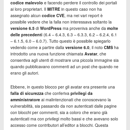
codice malevolo
e facendo perdere il controllo dei portali
ai loro proprietari. Il
MITRE
in questo caso non ha
assegnato alcun
codice CVE
, ma nei vari report è
possibile vedere che la falla non interessava soltanto la
versione 6.5
di
WordPress
ma proveniva anche da
molte
delle precedenti
(6.4 – 6.4.3, 6.3 – 6.3.3, 6.2 – 6.2.4, 6.1
– 6.1.5, 6.0 – 6.0.7). Tutto questo è possibile spiegarlo
vedendo come a partire dalla
versione 6.0
, il noto
CMS
ha
introdotto una nuova funzione chiamata
Avatar
, che
consentiva agli utenti di mostrare una piccola immagine sia
quando pubblicavano commenti ad un post che quando ne
erano gli autori.
Ebbene, in questo blocco per gli avatar era presente una
falla di sicurezza
che conferiva
privilegi da
amministratore
ai malintenzionati che conoscevano la
vulnerabilità, sia passando da non autenticati dalle pagine
con blocchi per commenti, sia a coloro che erano già
autenticati ma con privilegi molto bassi e che avevano solo
accesso come contributori all’editor a blocchi. Questa