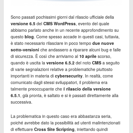
Sono passati pochissimi giorni dal rilascio ufficiale della
versione 6.5
del
CMS WordPress
, evento del quale
abbiamo parlato anche in un recente approfondimento su
questo
blog
. Come spesso accade in questi casi, tuttavia,
è stato necessario rilasciare in poco tempo
due nuove
sotto-versioni
che andassero a riparare alcuni bug e falle
di sicurezza. È così che arriviamo al
10 aprile
scorso,
quando è uscita la
versione 6.5.2
del noto
CMS
a seguito
di varie segnalazioni relative a problematiche piuttosto
importanti in materia di
cybersecurity
. In realtà, come
comunicato dagli stessi sviluppatori, il problema era
talmente preoccupante che il
rilascio della versione
6.5.1
, già pronta, è saltato e si è passati direttamente alla
successiva.
La problematica in questo caso era abbastanza seria,
poiché avrebbe dato la possibilità ad utenti malintenzionati
di effettuare
Cross Site Scripting
, iniettando quindi