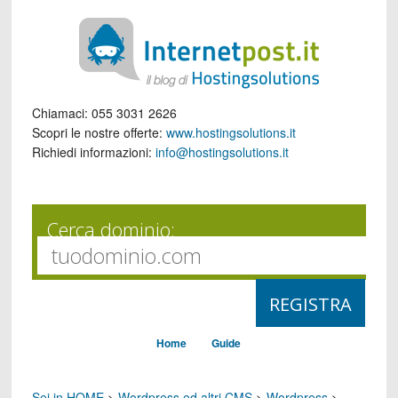
Chiamaci:
055 3031 2626
Scopri le nostre offerte:
www.hostingsolutions.it
Richiedi informazioni:
info@hostingsolutions.it
Cerca dominio:
Home
Guide
Sei in HOME
>
Wordpress ed altri CMS
>
Wordpress
>