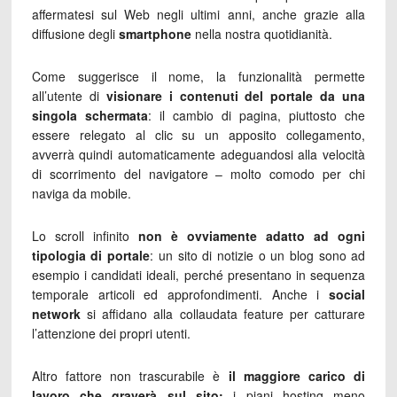
affermatesi sul Web negli ultimi anni, anche grazie alla
diffusione degli
smartphone
nella nostra quotidianità.
Come suggerisce il nome, la funzionalità permette
all’utente di
visionare i contenuti del portale da una
singola schermata
: il cambio di pagina, piuttosto che
essere relegato al clic su un apposito collegamento,
avverrà quindi automaticamente adeguandosi alla velocità
di scorrimento del navigatore – molto comodo per chi
naviga da mobile.
Lo scroll infinito
non è ovviamente adatto ad ogni
tipologia di portale
: un sito di notizie o un blog sono ad
esempio i candidati ideali, perché presentano in sequenza
temporale articoli ed approfondimenti. Anche i
social
network
si affidano alla collaudata feature per catturare
l’attenzione dei propri utenti.
Altro fattore non trascurabile è
il maggiore carico di
lavoro che graverà sul sito:
i piani hosting meno