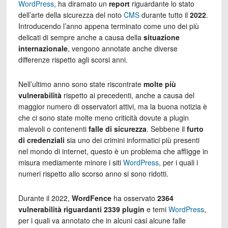
WordPress
, ha diramato un
report
riguardante lo stato
dell’arte della sicurezza del noto
CMS
durante tutto il
2022
.
Introducendo l’anno appena terminato come uno dei più
delicati di sempre anche a causa della
situazione
internazionale
, vengono annotate anche diverse
differenze rispetto agli scorsi anni.
Nell’ultimo anno sono state riscontrate
molte più
vulnerabilità
rispetto ai precedenti, anche a causa del
maggior numero di osservatori attivi, ma la buona notizia è
che ci sono state molte meno criticità dovute a plugin
malevoli o contenenti
falle di sicurezza
. Sebbene il
furto
di credenziali
sia uno dei crimini informatici più presenti
nel mondo di internet, questo è un problema che affligge in
misura mediamente minore i siti
WordPress
, per i quali i
numeri rispetto allo scorso anno si sono ridotti.
Durante il 2022,
WordFence
ha osservato
2364
vulnerabilità riguardanti 2339 plugin
e temi
WordPress
,
per i quali va annotato che in alcuni casi alcune falle