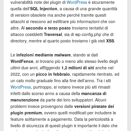
vulnerabilità note dei plugin di
WordPress
è sicuramente
quella dell’
SQL Injection
, a causa di una grande quantità
di versioni obsolete ma anche perché tramite questi
attacchi si riescono ad esfiltrare più informazioni che con
altre. Al
secondo e terzo posto
troviamo tentativi di
attacco cosiddetti
Traversal
, sia di wp-config.php che di
directory, mentre al quarto posto troviamo i già visti
XSS
.
Le
infezioni mediante malware
, stando ai dati
WordFence
, si trovano più o meno allo stesso livello degli
ultimi due anni, affliggendo
1,2 milioni di siti
anche nel
2022, con un
picco in febbraio
, rapidamente rientrato, ed
un calo molto graduale fino alla fine dell’anno. Tra i siti
WordPress
, purtroppo, si notano invece più siti rimasti
infetti dallo scorso anno a causa della
mancanza di
manutenzione
da parte dei loro sviluppatori. Alcuni
problemi invece provengono dalle
versioni piratate dei
plugin premium
, ovvero quelli modificati per includere le
feature solitamente a pagamento. Data la pericolosità a
livello di sicurezza di questi plugin è importante il dato che