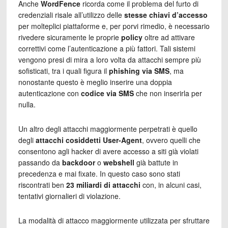
Anche
WordFence
ricorda come il problema del furto di
credenziali risale all’utilizzo delle
stesse chiavi d’accesso
per molteplici piattaforme e, per porvi rimedio, è necessario
rivedere sicuramente le proprie
policy
oltre ad attivare
correttivi come l’autenticazione a più fattori. Tali sistemi
vengono presi di mira a loro volta da attacchi sempre più
sofisticati, tra i quali figura il
phishing via SMS
, ma
nonostante questo è meglio inserire una doppia
autenticazione con
codice via SMS
che non inserirla per
nulla.
Un altro degli attacchi maggiormente perpetrati è quello
degli
attacchi cosiddetti User-Agent
, ovvero quelli che
consentono agli hacker di avere accesso a siti già violati
passando da
backdoor
o
webshell
già battute in
precedenza e mai fixate. In questo caso sono stati
riscontrati ben
23 miliardi di attacchi
con, in alcuni casi,
tentativi giornalieri di violazione.
La modalità di attacco maggiormente utilizzata per sfruttare