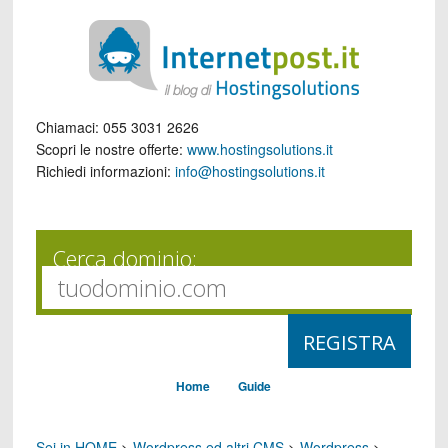
Chiamaci:
055 3031 2626
Scopri le nostre offerte:
www.hostingsolutions.it
Richiedi informazioni:
info@hostingsolutions.it
Cerca dominio:
Home
Guide
Sei in HOME
>
Wordpress ed altri CMS
>
Wordpress
>