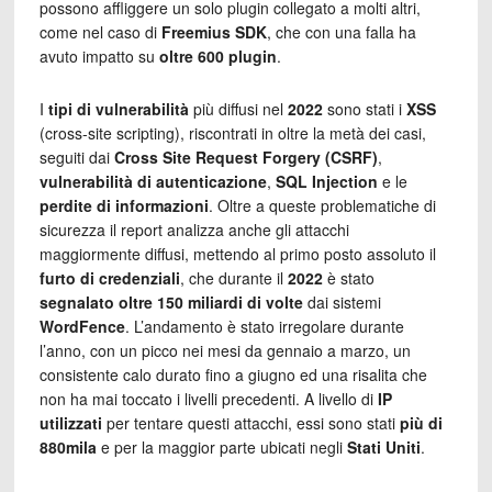
possono affliggere un solo plugin collegato a molti altri,
come nel caso di
Freemius SDK
, che con una falla ha
avuto impatto su
oltre 600 plugin
.
I
tipi di vulnerabilità
più diffusi nel
2022
sono stati i
XSS
(cross-site scripting), riscontrati in oltre la metà dei casi,
seguiti dai
Cross Site Request Forgery (CSRF)
,
vulnerabilità di autenticazione
,
SQL Injection
e le
perdite di informazioni
. Oltre a queste problematiche di
sicurezza il report analizza anche gli attacchi
maggiormente diffusi, mettendo al primo posto assoluto il
furto di credenziali
, che durante il
2022
è stato
segnalato oltre 150 miliardi di volte
dai sistemi
WordFence
. L’andamento è stato irregolare durante
l’anno, con un picco nei mesi da gennaio a marzo, un
consistente calo durato fino a giugno ed una risalita che
non ha mai toccato i livelli precedenti. A livello di
IP
utilizzati
per tentare questi attacchi, essi sono stati
più di
880mila
e per la maggior parte ubicati negli
Stati Uniti
.