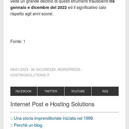
vede un grande declino di questi strumenti fraudolenti
tra
gennaio e dicembre del 2022
ed il significativo calo
rispetto agli anni scorsi.
Fonte:
1
28/01/2023
-
IN:
SICUREZZA
,
WORDPRESS
-
HOSTINGSOLUTIONS.IT
FACEBOOK
TWITTER
YOUTUBE
RSS
Internet Post e Hosting Solutions
::
Una storia imprenditoriale iniziata nel 1999.
::
Perchè un blog.