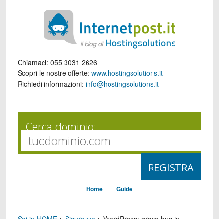
Chiamaci:
055 3031 2626
Scopri le nostre offerte:
www.hostingsolutions.it
Richiedi informazioni:
info@hostingsolutions.it
Cerca dominio:
Home
Guide
Sei in HOME
>
Sicurezza
>
WordPress: grave bug in