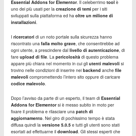
Essential Addons for Elementor
. Il celeberrimo
tool
è
uno dei più usati per la
creazione di temi
per i siti
sviluppati sulla piattaforma ed ha
oltre un milione di
installazioni
.
I
ricercatori
di un noto portale sulla sicurezza hanno
riscontrato una
falla molto grave
, che consentirebbe ad
ogni utente, a prescindere dal
livello di autenticazione
, di
fare
upload di file
. La
pericolosità
di questo problema
appare più chiara nel momento in cui gli
utenti malevoli
si
trovino nelle condizioni di inserire nei
backend
anche
file
malevoli
compromettendo l’intero sito oppure di caricare
codice malevolo
.
Dopo l’avviso da parte di un esperto, il team di
Essential
Addons for Elementor
si è messo subito in moto per
fixare il problema e rilasciare una
patch di
aggiornamento
. Nel giro di pochissimo tempo è stata
diffusa quindi la
versione 5.0.5
e tutti gli utenti sono stati
esortati ad effettuarne il
download
. Gli stessi esperti che