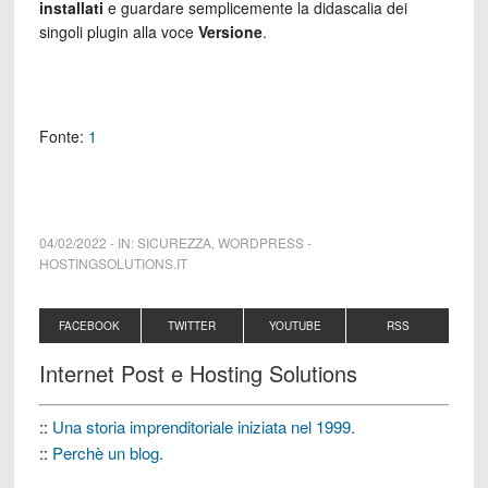
installati
e guardare semplicemente la didascalia dei
singoli plugin alla voce
Versione
.
Fonte:
1
04/02/2022
-
IN:
SICUREZZA
,
WORDPRESS
-
HOSTINGSOLUTIONS.IT
FACEBOOK
TWITTER
YOUTUBE
RSS
Internet Post e Hosting Solutions
::
Una storia imprenditoriale iniziata nel 1999.
::
Perchè un blog.