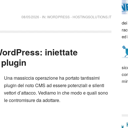
08/05/2026
-
IN:
WORDPRESS
-
HOSTINGSOLUTIONS.IT
dei
rac
ed 
ordPress: iniettate
 plugin
sic
com
Una massiccia operazione ha portato tantissimi
min
plugin del noto CMS ad essere potenziali e silenti
vettori d’attacco. Vediamo in che modo e quali sono
le contromisure da adottare.