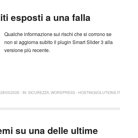
i esposti a una falla
Qualche informazione sui rischi che si corrono se
non si aggiorna subito il plugin Smart Slider 3 alla
versione più recente.
28/03/2026
-
IN:
SICUREZZA
,
WORDPRESS
-
HOSTINGSOLUTIONS.IT
mi su una delle ultime