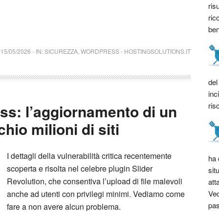
ris
ric
bene
15/05/2026
-
IN:
SICUREZZA
,
WORDPRESS
-
HOSTINGSOLUTIONS.IT
del
inc
ris
ss: l’aggiornamento di un
hio milioni di siti
I dettagli della vulnerabilità critica recentemente
ha 
scoperta e risolta nel celebre plugin Slider
sit
Revolution, che consentiva l’upload di file malevoli
att
Ved
anche ad utenti con privilegi minimi. Vediamo come
pas
fare a non avere alcun problema.