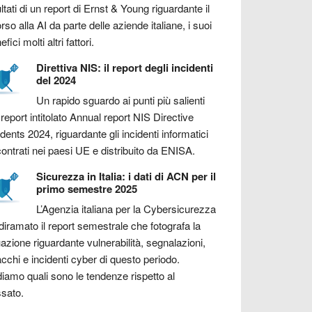
ultati di un report di Ernst & Young riguardante il
orso alla AI da parte delle aziende italiane, i suoi
fici molti altri fattori.
Direttiva NIS: il report degli incidenti
del 2024
Un rapido sguardo ai punti più salienti
 report intitolato Annual report NIS Directive
idents 2024, riguardante gli incidenti informatici
contrati nei paesi UE e distribuito da ENISA.
Sicurezza in Italia: i dati di ACN per il
primo semestre 2025
L’Agenzia italiana per la Cybersicurezza
diramato il report semestrale che fotografa la
uazione riguardante vulnerabilità, segnalazioni,
acchi e incidenti cyber di questo periodo.
iamo quali sono le tendenze rispetto al
sato.