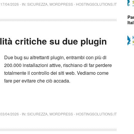
17/04/2026
-
IN:
SICUREZZA
,
WORDPRESS
-
HOSTINGSOLUTIONS.IT
Par
Ita
ità critiche su due plugin
Due bug su altrettanti plugin, entrambi con più di
200.000 installazioni attive, rischiano di far perdere
totalmente il controllo dei siti web. Vediamo come
fare per evitare che ciò accada.
03/04/2026
-
IN:
SICUREZZA
,
WORDPRESS
-
HOSTINGSOLUTIONS.IT