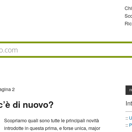
Ch
Sco
Ric
agina 2
F
c’è di nuovo?
In
::
U
Scopriamo quali sono tutte le principali novità
::
P
introdotte in questa prima, e forse unica, major