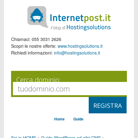
Chiamaci:
055 3031 2626
Scopri le nostre offerte:
www.hostingsolutions.it
Richiedi informazioni:
info@hostingsolutions.it
Cerca dominio:
Home
Guide
Sei in HOME
>
Guide WordPress ed altri CMS
>