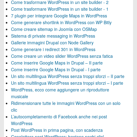
Come trasformare WordPress in un site builder - 2
Come trasformare WordPress in un site builder - 1
7 plugin per integrare Google Maps in WordPress
Come generare shortlink in WordPress con WP Bitly
Come creare sitemap in Joomla con OSMap
Sistema di private messaging in WordPress
Gallerie immagini Drupal con Node Gallery
Come generare i redirect 301 in WordPress
Come creare un video slider WordPress senza fatica
Come inserire Google Maps in Drupal – II parte
Come inserire Google Maps in Drupal - I parte
Un sito multilingua WordPress senza troppi sforzi – II parte
Un sito multilingua WordPress senza troppi sforzi – I parte
WordPress, ecco come aggiungere un riproduttore
musicale
Ridimensionare tutte le immagini WordPress con un solo
clic
L’autocompletamento di Facebook anche nei post
WordPress
Post WordPress in prima pagina, con scadenza
Capolettera post WordPress: bastano pochi clic!