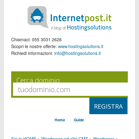
Chiamaci:
055 3031 2626
Scopri le nostre offerte:
www.hostingsolutions.it
Richiedi informazioni:
info@hostingsolutions.it
Cerca dominio:
Home
Guide
Sei in HOME
>
Wordpress ed altri CMS
>
Wordpress
>