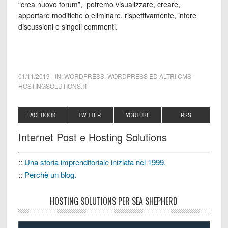
“crea nuovo forum”, potremo visualizzare, creare,
apportare modifiche o eliminare, rispettivamente, intere
discussioni e singoli commenti.
01/11/2019
-
IN:
WORDPRESS
,
WORDPRESS ED ALTRI CMS
-
HOSTINGSOLUTIONS.IT
FACEBOOK
TWITTER
YOUTUBE
RSS
Internet Post e Hosting Solutions
::
Una storia imprenditoriale iniziata nel 1999.
::
Perchè un blog.
HOSTING SOLUTIONS PER SEA SHEPHERD