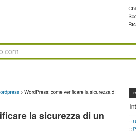
Ch
Sco
Ric
ordpress
>
WordPress: come verificare la sicurezza di
F
In
icare la sicurezza di un
::
U
::
P