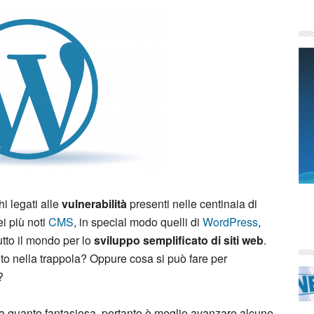
i legati alle
vulnerabilità
presenti nelle centinaia di
ei più noti
CMS
, in special modo quelli di
WordPress
,
utto il mondo per lo
sviluppo semplificato di siti web
.
to nella trappola? Oppure cosa si può fare per
?
 quanto fantasiosa, pertanto è meglio avanzare alcune