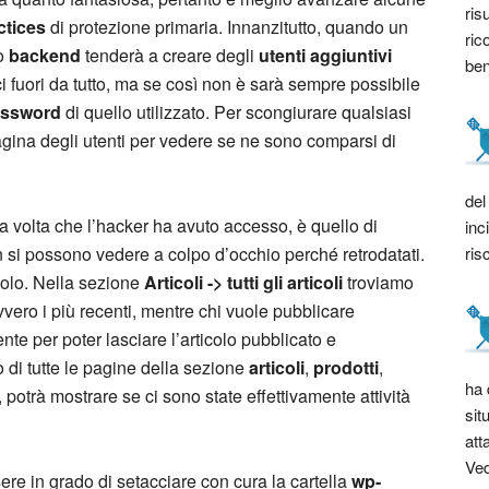
ris
ctices
di protezione primaria. Innanzitutto, quando un
ric
ro
backend
tenderà a creare degli
utenti aggiuntivi
bene
i fuori da tutto, ma se così non è sarà sempre possibile
assword
di quello utilizzato. Per scongiurare qualsiasi
agina degli utenti per vedere se ne sono comparsi di
del
na volta che l’hacker ha avuto accesso, è quello di
inc
ris
si possono vedere a colpo d’occhio perché retrodatati.
olo. Nella sezione
Articoli -> tutti gli articoli
troviamo
ovvero i più recenti, mentre chi vuole pubblicare
te per poter lasciare l’articolo pubblicato e
co di tutte le pagine della sezione
articoli
,
prodotti
,
ha 
, potrà mostrare se ci sono state effettivamente attività
sit
att
Ved
ere in grado di setacciare con cura la cartella
wp-