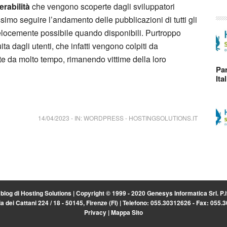
erabilità
che vengono scoperte dagli sviluppatori
imo seguire l’andamento delle pubblicazioni di tutti gli
velocemente possibile quando disponibili. Purtroppo
a dagli utenti, che infatti vengono colpiti da
te da molto tempo, rimanendo vittime della loro
Par
Ita
14/04/2023
-
IN:
WORDPRESS
-
HOSTINGSOLUTIONS.IT
l blog di
Hosting Solutions
| Copyright © 1999 - 2020 Genesys Informatica Srl. P
a dei Cattani 224 / 18 - 50145, Firenze (FI) | Telefono: 055.30312626 - Fax: 055
Privacy
|
Mappa Sito