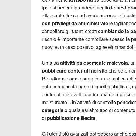
ipotesi per comprendere meglio le
best pra
attaccante riesce ad avere accesso al nost
con privilegi da amministratore
tagliandoc
cancellare gli utenti creati
cambiando la p
rischio è importante controllare spesso la p
nuovi e, in caso positivo, agire eliminandoli.
Un’altra
attività palesemente malevola
, u
pubblicare contenuti nel sito
che però non 
Prendiamo come esempio un semplice artic
solo una piccola parte di quelli pubblicati, 
contenuti malevoli inserirà una data preceden
indisturbato. Un’attività di controllo periodi
categorie
o qualsiasi altro tipo di contenuto
di
pubblicazione illecita
.
Gli utenti più avanzati potrebbero anche ess