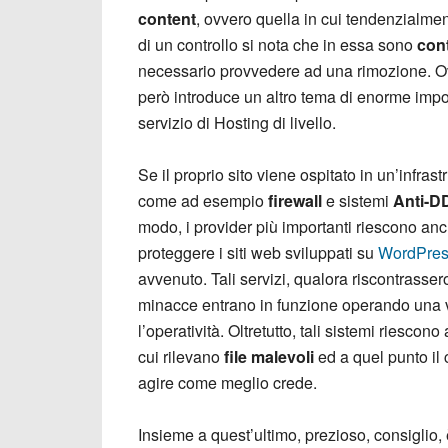
content
, ovvero quella in cui tendenzialment
di un controllo si nota che in essa sono
cont
necessario provvedere ad una rimozione. Ovv
però introduce un altro tema di enorme impor
servizio di Hosting di livello.
Se il proprio sito viene ospitato in un’infrast
come ad esempio
firewall
e sistemi
Anti-D
modo, i provider più importanti riescono anch
proteggere i siti web sviluppati su
WordPre
avvenuto. Tali servizi, qualora riscontrasser
minacce entrano in funzione operando una ve
l’operatività. Oltretutto, tali sistemi riesc
cui rilevano
file malevoli
ed a quel punto il
agire come meglio crede.
Insieme a quest’ultimo, prezioso, consiglio