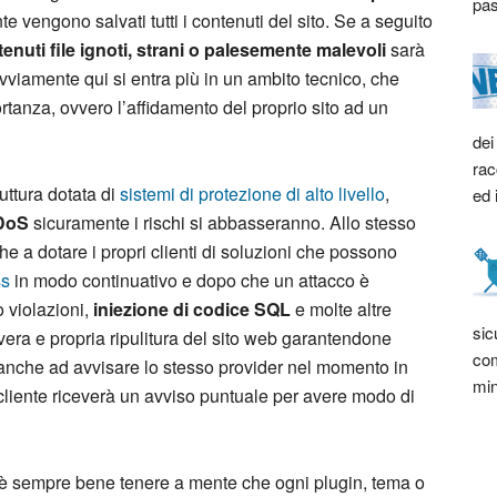
pas
e vengono salvati tutti i contenuti del sito. Se a seguito
enuti file ignoti, strani o palesemente malevoli
sarà
iamente qui si entra più in un ambito tecnico, che
tanza, ovvero l’affidamento del proprio sito ad un
dei
rac
ruttura dotata di
sistemi di protezione di alto livello
,
ed 
DoS
sicuramente i rischi si abbasseranno. Allo stesso
e a dotare i propri clienti di soluzioni che possono
ss
in modo continuativo e dopo che un attacco è
o violazioni,
iniezione di codice SQL
e molte altre
sic
ra e propria ripulitura del sito web garantendone
com
ono anche ad avvisare lo stesso provider nel momento in
min
 cliente riceverà un avviso puntuale per avere modo di
, è sempre bene tenere a mente che ogni plugin, tema o