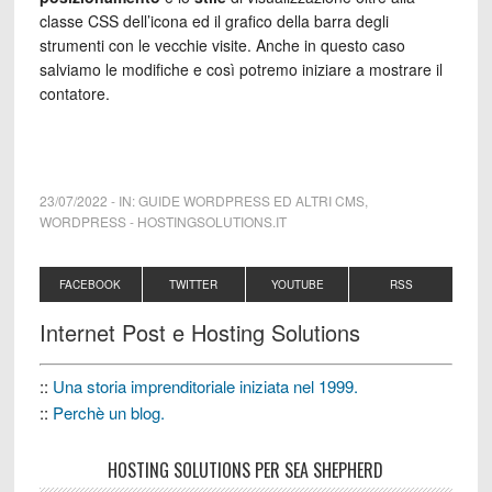
classe CSS dell’icona ed il grafico della barra degli
strumenti con le vecchie visite. Anche in questo caso
salviamo le modifiche e così potremo iniziare a mostrare il
contatore.
23/07/2022
-
IN:
GUIDE WORDPRESS ED ALTRI CMS
,
WORDPRESS
-
HOSTINGSOLUTIONS.IT
FACEBOOK
TWITTER
YOUTUBE
RSS
Internet Post e Hosting Solutions
::
Una storia imprenditoriale iniziata nel 1999.
::
Perchè un blog.
HOSTING SOLUTIONS PER SEA SHEPHERD