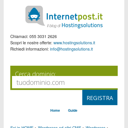
Chiamaci:
055 3031 2626
Scopri le nostre offerte:
www.hostingsolutions.it
Richiedi informazioni:
info@hostingsolutions.it
Cerca dominio:
Home
Guide
Sei in HOME
>
Wordpress ed altri CMS
>
Wordpress
>