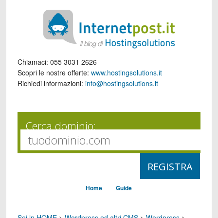
Chiamaci:
055 3031 2626
Scopri le nostre offerte:
www.hostingsolutions.it
Richiedi informazioni:
info@hostingsolutions.it
Cerca dominio:
Home
Guide
Sei in HOME
>
Wordpress ed altri CMS
>
Wordpress
>