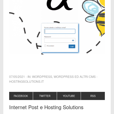
07/05/2021
-
IN:
WORDPRESS
,
WORDPRESS ED ALTRI CMS
-
HOSTINGSOLUTIONS.IT
FACEBOOK
TWITTER
YOUTUBE
RSS
Internet Post e Hosting Solutions