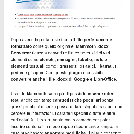
Dopo averlo importato, vedremo il
file perfettamente
formattato
come quello originale.
Mammoth .docx
Converter
riesce a convertire file comprensivi di vari
elementi come
elenchi
,
immagini
,
tabelle
,
note
e
elementi testuali
come i
grassetti
, gli
apici
, i
barrati
, i
pedici
e gli
apici
. Con questo
plugin
è possibile
convertire anche i file .docx di Google e LibreOffice
.
Usando
Mammoth
sarà quindi possibile
inserire interi
testi
anche con tante
caratteristiche peculiari
senza
grossi problemi e senza passare dalle singole frasi per non
perdere le intestazioni, i caratteri speciali o tutte le altre
particolarità. Uno strumento molto comodo per poter
inserire contenuti in modo rapido risparmiando tempo. In
caso si volessero
apportare modifiche
, il plugin consente