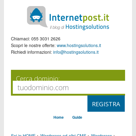
Chiamaci:
055 3031 2626
Scopri le nostre offerte:
www.hostingsolutions.it
Richiedi informazioni:
info@hostingsolutions.it
Cerca dominio:
Home
Guide
Sei in HOME
>
Wordpress ed altri CMS
>
Wordpress
>