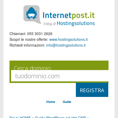
Chiamaci:
055 3031 2626
Scopri le nostre offerte:
www.hostingsolutions.it
Richiedi informazioni:
info@hostingsolutions.it
Cerca dominio:
Home
Guide
Sei in HOME
>
Guide WordPress ed altri CMS
>