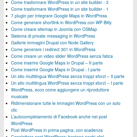
Come trasformare WordPress in un site builder - 2
Come trasformare WordPress in un site builder - 1
7 plugin per integrare Google Maps in WordPress
Come generare shortlink in WordPress con WP Bitly
Come creare sitemap in Joomla con OSMap
Sistema di private messaging in WordPress
Gallerie immagini Drupal con Node Gallery
Come generare i redirect 301 in WordPress
Come creare un video slider WordPress senza fatica
Come inserire Google Maps in Drupal – II parte
Come inserire Google Maps in Drupal - I parte
Un sito multilingua WordPress senza troppi sforzi – II parte
Un sito multilingua WordPress senza troppi sforzi – I parte
WordPress, ecco come aggiungere un riproduttore
musicale
Ridimensionare tutte le immagini WordPress con un solo
clic
L’autocompletamento di Facebook anche nei post
WordPress
Post WordPress in prima pagina, con scadenza
Capolettera post WordPress: bastano pochi clic!