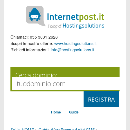
Chiamaci:
055 3031 2626
Scopri le nostre offerte:
www.hostingsolutions.it
Richiedi informazioni:
info@hostingsolutions.it
Cerca dominio:
Home
Guide
Sei in HOME
>
Guide WordPress ed altri CMS
>