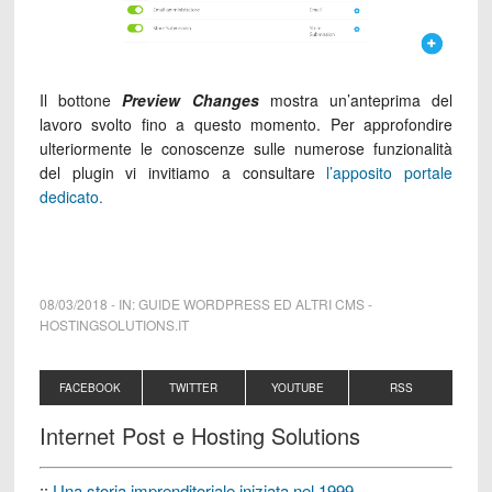
Il bottone
Preview Changes
mostra un’anteprima del
lavoro svolto fino a questo momento. Per approfondire
ulteriormente le conoscenze sulle numerose funzionalità
del plugin vi invitiamo a consultare
l’apposito portale
dedicato.
08/03/2018
-
IN:
GUIDE WORDPRESS ED ALTRI CMS
-
HOSTINGSOLUTIONS.IT
FACEBOOK
TWITTER
YOUTUBE
RSS
Internet Post e Hosting Solutions
::
Una storia imprenditoriale iniziata nel 1999.