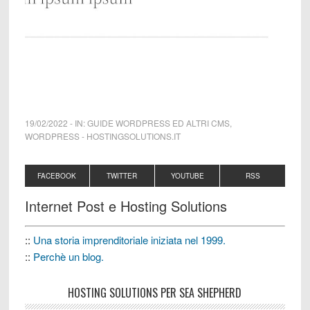
19/02/2022
-
IN:
GUIDE WORDPRESS ED ALTRI CMS
,
WORDPRESS
-
HOSTINGSOLUTIONS.IT
FACEBOOK
TWITTER
YOUTUBE
RSS
Internet Post e Hosting Solutions
::
Una storia imprenditoriale iniziata nel 1999.
::
Perchè un blog.
HOSTING SOLUTIONS PER SEA SHEPHERD