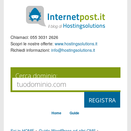
Chiamaci:
055 3031 2626
Scopri le nostre offerte:
www.hostingsolutions.it
Richiedi informazioni:
info@hostingsolutions.it
Cerca dominio:
Home
Guide
Sei in HOME
>
Guide WordPress ed altri CMS
>