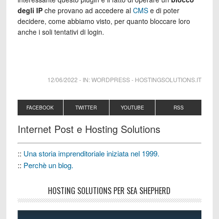
degli IP
che provano ad accedere al
CMS
e di poter
decidere, come abbiamo visto, per quanto bloccare loro
anche i soli tentativi di login.
12/06/2022
-
IN:
WORDPRESS
-
HOSTINGSOLUTIONS.IT
FACEBOOK
TWITTER
YOUTUBE
RSS
Internet Post e Hosting Solutions
::
Una storia imprenditoriale iniziata nel 1999.
::
Perchè un blog.
HOSTING SOLUTIONS PER SEA SHEPHERD