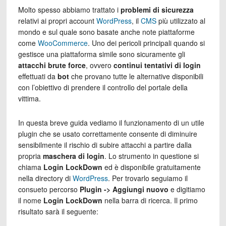
Molto spesso abbiamo trattato i
problemi di sicurezza
relativi ai propri account
WordPress
, il
CMS
più utilizzato al
mondo e sul quale sono basate anche note piattaforme
come
WooCommerce
. Uno dei pericoli principali quando si
gestisce una piattaforma simile sono sicuramente gli
attacchi brute force
, ovvero
continui tentativi di login
effettuati da
bot
che provano tutte le alternative disponibili
con l’obiettivo di prendere il controllo del portale della
vittima.
In questa breve guida vediamo il funzionamento di un utile
plugin che se usato correttamente consente di diminuire
sensibilmente il rischio di subire attacchi a partire dalla
propria
maschera di login
. Lo strumento in questione si
chiama
Login LockDown
ed è disponibile gratuitamente
nella directory di
WordPress
. Per trovarlo seguiamo il
consueto percorso
Plugin -> Aggiungi nuovo
e digitiamo
il nome
Login LockDown
nella barra di ricerca. Il primo
risultato sarà il seguente: