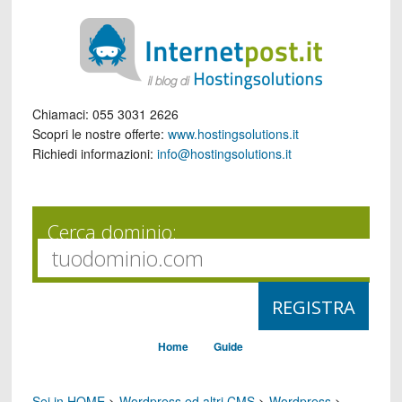
Chiamaci:
055 3031 2626
Scopri le nostre offerte:
www.hostingsolutions.it
Richiedi informazioni:
info@hostingsolutions.it
Cerca dominio:
Home
Guide
Sei in HOME
>
Wordpress ed altri CMS
>
Wordpress
>