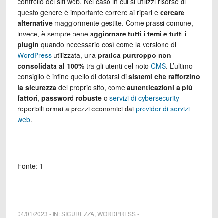
controllo dei siti web. Nel caso in cui si utilizzi risorse di
questo genere è importante correre ai ripari e
cercare
alternative
maggiormente gestite. Come prassi comune,
invece, è sempre bene
aggiornare tutti i temi e tutti i
plugin
quando necessario così come la versione di
WordPress
utilizzata, una
pratica purtroppo non
consolidata al 100%
tra gli utenti del noto
CMS
. L’ultimo
consiglio è infine quello di dotarsi di
sistemi che rafforzino
la sicurezza
del proprio sito, come
autenticazioni a più
fattori
,
password robuste
o
servizi di cybersecurity
reperibili ormai a prezzi economici dai
provider di servizi
web
.
Fonte: 1
04/01/2023
-
IN:
SICUREZZA
,
WORDPRESS
-