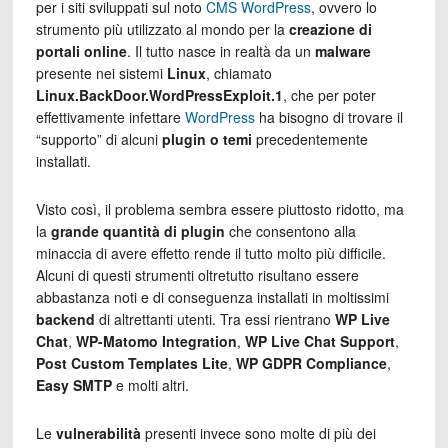
per i siti sviluppati sul noto
CMS WordPress
, ovvero lo
strumento più utilizzato al mondo per la
creazione di
portali online
. Il tutto nasce in realtà da un
malware
presente nei sistemi
Linux
, chiamato
Linux.BackDoor.WordPressExploit.1
, che per poter
effettivamente infettare
WordPress
ha bisogno di trovare il
“supporto” di alcuni
plugin o temi
precedentemente
installati.
Visto così, il problema sembra essere piuttosto ridotto, ma
la
grande quantità di plugin
che consentono alla
minaccia di avere effetto rende il tutto molto più difficile.
Alcuni di questi strumenti oltretutto risultano essere
abbastanza noti e di conseguenza installati in moltissimi
backend
di altrettanti utenti. Tra essi rientrano
WP Live
Chat
,
WP-Matomo Integration
,
WP Live Chat Support
,
Post Custom Templates Lite
,
WP GDPR Compliance
,
Easy SMTP
e molti altri.
Le
vulnerabilità
presenti invece sono molte di più dei