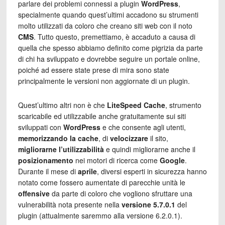
parlare dei problemi connessi a plugin
WordPress
,
specialmente quando quest’ultimi accadono su strumenti
molto utilizzati da coloro che creano siti web con il noto
CMS
. Tutto questo, premettiamo, è accaduto a causa di
quella che spesso abbiamo definito come pigrizia da parte
di chi ha sviluppato e dovrebbe seguire un portale online,
poiché ad essere state prese di mira sono state
principalmente le versioni non aggiornate di un plugin.
Quest’ultimo altri non è che
LiteSpeed Cache
, strumento
scaricabile ed utilizzabile anche gratuitamente sui siti
sviluppati con
WordPress
e che consente agli utenti,
memorizzando la cache
, di
velocizzare
il sito,
migliorarne
l’utilizzabilità
e quindi migliorarne anche il
posizionamento
nei motori di ricerca come
Google
.
Durante il mese di
aprile
, diversi esperti in sicurezza hanno
notato come fossero aumentate di parecchie unità le
offensive
da parte di coloro che vogliono sfruttare una
vulnerabilità nota presente nella
versione 5.7.0.1
del
plugin (attualmente saremmo alla versione 6.2.0.1).