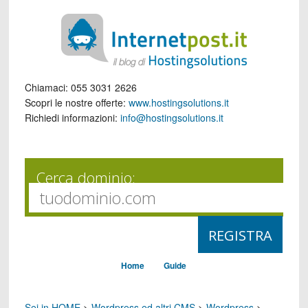
Chiamaci:
055 3031 2626
Scopri le nostre offerte:
www.hostingsolutions.it
Richiedi informazioni:
info@hostingsolutions.it
Cerca dominio:
Home
Guide
Sei in HOME
>
Wordpress ed altri CMS
>
Wordpress
>