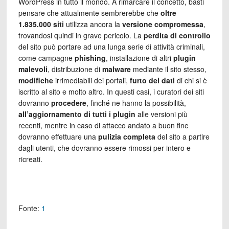
WordPress in tutto il mondo. A rimarcare il concetto, basti
pensare che attualmente sembrerebbe che
oltre
1.835.000 siti
utilizza ancora la
versione compromessa
,
trovandosi quindi in grave pericolo. La
perdita di controllo
del sito può portare ad una lunga serie di attività criminali,
come campagne
phishing
, installazione di altri
plugin
malevoli
, distribuzione di
malware
mediante il sito stesso,
modifiche
irrimediabili dei portali,
furto dei dati
di chi si è
iscritto al sito e molto altro. In questi casi, i curatori dei siti
dovranno
procedere
, finché ne hanno la possibilità,
all’aggiornamento di tutti i plugin
alle versioni più
recenti, mentre in caso di attacco andato a buon fine
dovranno effettuare una
pulizia completa
del sito a partire
dagli utenti, che dovranno essere rimossi per intero e
ricreati.
Fonte:
1