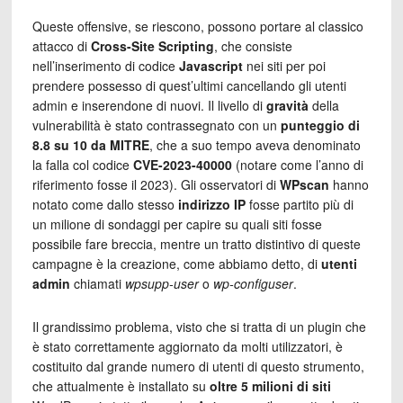
Queste offensive, se riescono, possono portare al classico
attacco di
Cross-Site Scripting
, che consiste
nell’inserimento di codice
Javascript
nei siti per poi
prendere possesso di quest’ultimi cancellando gli utenti
admin e inserendone di nuovi. Il livello di
gravità
della
vulnerabilità è stato contrassegnato con un
punteggio di
8.8 su 10 da MITRE
, che a suo tempo aveva denominato
la falla col codice
CVE-2023-40000
(notare come l’anno di
riferimento fosse il 2023). Gli osservatori di
WPscan
hanno
notato come dallo stesso
indirizzo IP
fosse partito più di
un milione di sondaggi per capire su quali siti fosse
possibile fare breccia, mentre un tratto distintivo di queste
campagne è la creazione, come abbiamo detto, di
utenti
admin
chiamati
wpsupp‑user
o
wp‑configuser
.
Il grandissimo problema, visto che si tratta di un plugin che
è stato correttamente aggiornato da molti utilizzatori, è
costituito dal grande numero di utenti di questo strumento,
che attualmente è installato su
oltre 5 milioni di siti