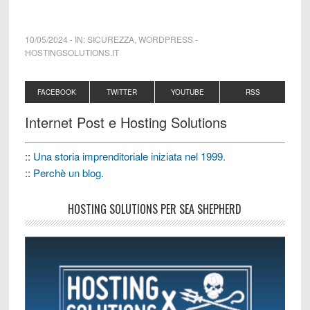
10/05/2024
-
IN:
SICUREZZA
,
WORDPRESS
-
HOSTINGSOLUTIONS.IT
FACEBOOK
TWITTER
YOUTUBE
RSS
Internet Post e Hosting Solutions
::
Una storia imprenditoriale iniziata nel 1999.
::
Perchè un blog.
HOSTING SOLUTIONS PER SEA SHEPHERD