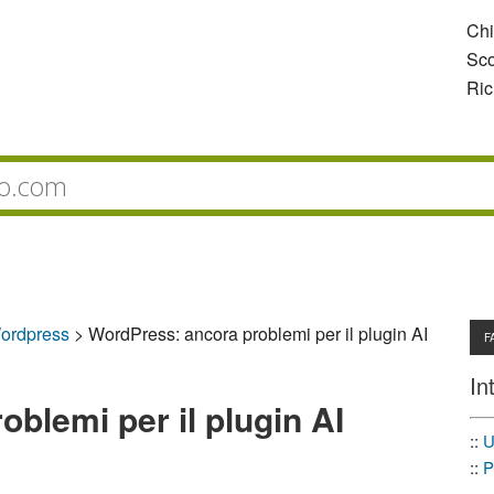
Ch
Sco
Ric
ordpress
>
WordPress: ancora problemi per il plugin AI
F
In
blemi per il plugin AI
::
U
::
P