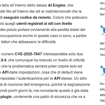
ris
 falla all’interno dello stesso
AI Engine
, che
ric
i file all’interno dei siti ai malintenzionati che la
bene
 di
eseguire codice da remoto
. Coloro che potevano
solo quegli
utenti registrati ai siti con livello
be potuto portare ovviamente alla perdita totale del
preoccupazione anche in questo caso ci sono, a partire
i fattori che abbassano le difficoltà.
del
inc
al numero
CVE-2025-7847
interesserebbe solo due
ris
2.9.4
, che comunque ha ricevuto un livello di criticità
tto che la problematica sembra poter colpire solo ed
le
API
dalle impostazioni, cosa che di default viene
impostato l’autenticazione per le
API
stesse. Un altro
ha 
cità di ricezione dell’emergenza, poiché la segnalazione
sit
indi pochi giorni fa, ma nonostante questo è già stata
att
 plugin
, contenente una patch di sicurezza che va a
Ved