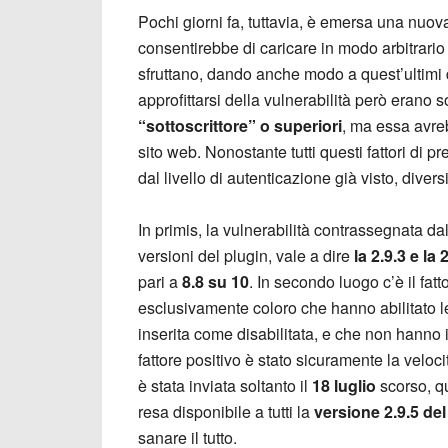
Pochi giorni fa, tuttavia, è emersa una nuova
consentirebbe di caricare in modo arbitrario de
sfruttano, dando anche modo a quest’ultimi
approfittarsi della vulnerabilità però erano 
“sottoscrittore”
o superiori
, ma essa avreb
sito web. Nonostante tutti questi fattori di 
dal livello di autenticazione già visto, divers
In primis, la vulnerabilità contrassegnata d
versioni del plugin, vale a dire
la 2.9.3 e la 
pari a
8.8 su 10
. In secondo luogo c’è il fa
esclusivamente coloro che hanno abilitato 
inserita come disabilitata, e che non hanno 
fattore positivo è stato sicuramente la velo
è stata inviata soltanto il
18 luglio
scorso, qu
resa disponibile a tutti la
versione 2.9.5 del
sanare il tutto.