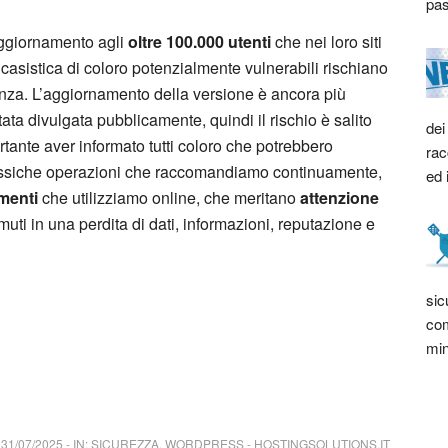
pas
’aggiornamento agli
oltre 100.000 utenti
che nei loro siti
 casistica di coloro potenzialmente vulnerabili rischiano
nza. L’aggiornamento della versione è ancora più
ta divulgata pubblicamente, quindi il rischio è salito
dei
tante aver informato tutti coloro che potrebbero
rac
classiche operazioni che raccomandiamo continuamente,
ed 
umenti
che utilizziamo online, che meritano
attenzione
muti in una perdita di dati, informazioni, reputazione e
sic
com
min
31/07/2025
-
IN:
SICUREZZA
,
WORDPRESS
-
HOSTINGSOLUTIONS.IT