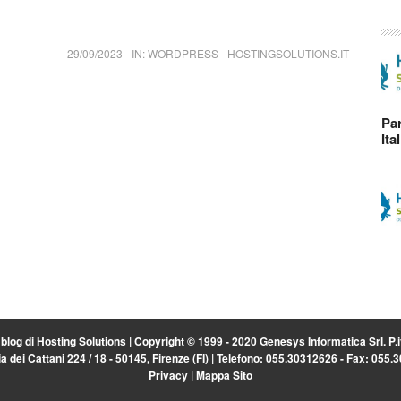
29/09/2023
-
IN:
WORDPRESS
-
HOSTINGSOLUTIONS.IT
Par
Ita
l blog di
Hosting Solutions
| Copyright © 1999 - 2020 Genesys Informatica Srl. P
a dei Cattani 224 / 18 - 50145, Firenze (FI) | Telefono: 055.30312626 - Fax: 055
Privacy
|
Mappa Sito