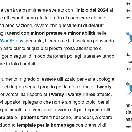
ris
he verrà verosimilmente svelato con
l’inizio del 2024
al
ric
e gli esperti sono già in grado di conoscere alcune
bene
na precisazione, ovvero che questi
temi di default
agli
utenti con minori pretese e minor abilità
nelle
WordPress
, pertanto, li creano e li rilasciano pensando
n altro punto al quale si presta molta attenzione è
del
ngono seguiti di modo da fornirli poi agli utenti evitando
inc
 in toto i portali.
ris
rumento in grado di essere utilizzato per varie tipologie
uno dei dogma seguiti proprio per la creazione di
Twenty
r versatilità rispetto al
Twenty Twenty Three
attuale.
 sviluppatori spiegano che non è a singolo topic, bensì
ha 
poi creati tre diversi casi, ovvero siti per imprese, siti
sit
mplate
e i
patterns
forniti riescono, unendosi, a creare
att
includono
template per la homepage
comprensivi di
Ved