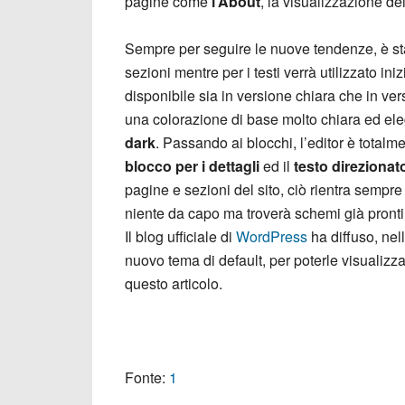
pagine come
l’About
, la visualizzazione dei
Sempre per seguire le nuove tendenze, è st
sezioni mentre per i testi verrà utilizzato in
disponibile sia in versione chiara che in v
una colorazione di base molto chiara ed el
dark
. Passando ai blocchi, l’editor è totalm
blocco per i dettagli
ed il
testo direzionato
pagine e sezioni del sito, ciò rientra sempre
niente da capo ma troverà schemi già pronti
Il blog ufficiale di
WordPress
ha diffuso, nel
nuovo tema di default, per poterle visualizzare
questo articolo.
Fonte:
1