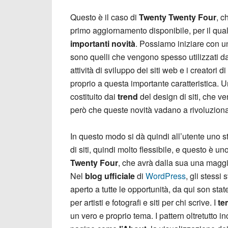
Questo è il caso di
Twenty Twenty Four
, c
primo aggiornamento disponibile, per il qual
importanti novità
. Possiamo iniziare con u
sono quelli che vengono spesso utilizzati d
attività di sviluppo dei siti web e i creatori di
proprio a questa importante caratteristica. U
costituito dai
trend
del design di siti, che ve
però che queste novità vadano a rivoluzionare
In questo modo si dà quindi all’utente uno st
di siti, quindi molto flessibile, e questo è 
Twenty Four
, che avrà dalla sua una maggio
Nel
blog ufficiale
di
WordPress
, gli stessi
aperto a tutte le opportunità, da qui son state 
per artisti e fotografi e siti per chi scrive. I
te
un vero e proprio tema. I pattern oltretutto 