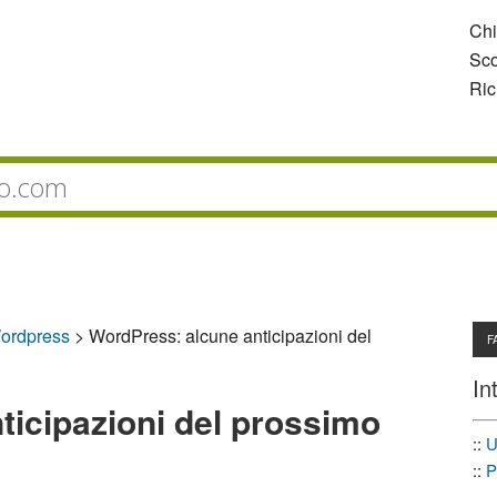
Ch
Sco
Ric
ordpress
>
WordPress: alcune anticipazioni del
F
In
ticipazioni del prossimo
::
U
::
P