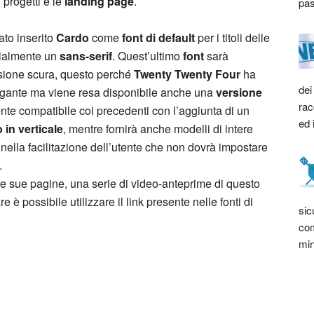
 progetti e le
landing page
.
pas
ato inserito
Cardo
come
font di default
per i titoli delle
izialmente un
sans-serif
. Quest’ultimo
font
sarà
ersione scura, questo perché
Twenty Twenty Four
ha
dei
egante ma viene resa disponibile anche una
versione
rac
ente compatibile coi precedenti con l’aggiunta di un
ed 
 in verticale
, mentre fornirà anche modelli di intere
 nella facilitazione dell’utente che non dovrà impostare
.
le sue pagine, una serie di video-anteprime di questo
 è possibile utilizzare il link presente nelle fonti di
sic
com
min