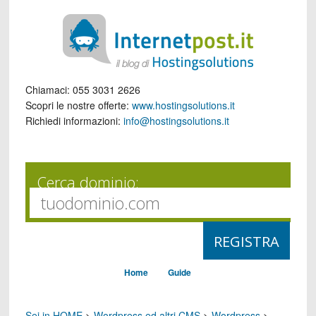
Chiamaci:
055 3031 2626
Scopri le nostre offerte:
www.hostingsolutions.it
Richiedi informazioni:
info@hostingsolutions.it
Cerca dominio:
Home
Guide
Sei in HOME
>
Wordpress ed altri CMS
>
Wordpress
>