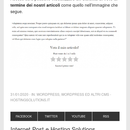
termine dei nostri articoli
come quello nell’immagine che
segue.
31/01/2020
-
IN:
WORDPRESS
,
WORDPRESS ED ALTRI CMS
-
HOSTINGSOLUTIONS.IT
FACEBOOK
TWITTER
YOUTUBE
RSS
Internet Post e Hosting Solutions