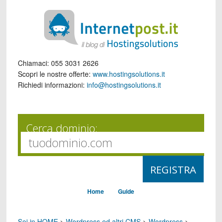
Chiamaci:
055 3031 2626
Scopri le nostre offerte:
www.hostingsolutions.it
Richiedi informazioni:
info@hostingsolutions.it
Cerca dominio:
Home
Guide
Sei in HOME
>
Wordpress ed altri CMS
>
Wordpress
>