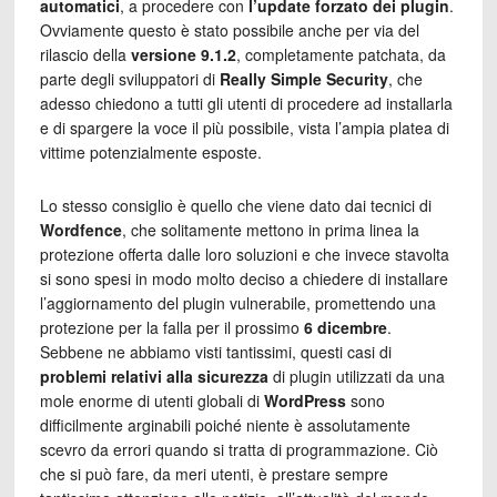
automatici
, a procedere con
l’update forzato dei plugin
.
Ovviamente questo è stato possibile anche per via del
rilascio della
versione 9.1.2
, completamente patchata, da
parte degli sviluppatori di
Really Simple Security
, che
adesso chiedono a tutti gli utenti di procedere ad installarla
e di spargere la voce il più possibile, vista l’ampia platea di
vittime potenzialmente esposte.
Lo stesso consiglio è quello che viene dato dai tecnici di
Wordfence
, che solitamente mettono in prima linea la
protezione offerta dalle loro soluzioni e che invece stavolta
si sono spesi in modo molto deciso a chiedere di installare
l’aggiornamento del plugin vulnerabile, promettendo una
protezione per la falla per il prossimo
6 dicembre
.
Sebbene ne abbiamo visti tantissimi, questi casi di
problemi relativi alla sicurezza
di plugin utilizzati da una
mole enorme di utenti globali di
WordPress
sono
difficilmente arginabili poiché niente è assolutamente
scevro da errori quando si tratta di programmazione. Ciò
che si può fare, da meri utenti, è prestare sempre