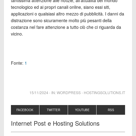
tantissima attenzione alle notizie, all’attualità del mondo
tecnologico ed ai propri canali online, siano essi siti,
applicazioni o qualsiasi altro mezzo di pubblicità. I danni da
distrazione sono sicuramente molto più pesanti della
costanza nel fare attenzione a tutto ciò che ci riguarda da
vicino.
Fonte:
1
15/11/2024
-
IN:
WORDPRESS
-
HOSTINGSOLUTIONS.IT
FACEBOOK
TWITTER
YOUTUBE
RSS
Internet Post e Hosting Solutions