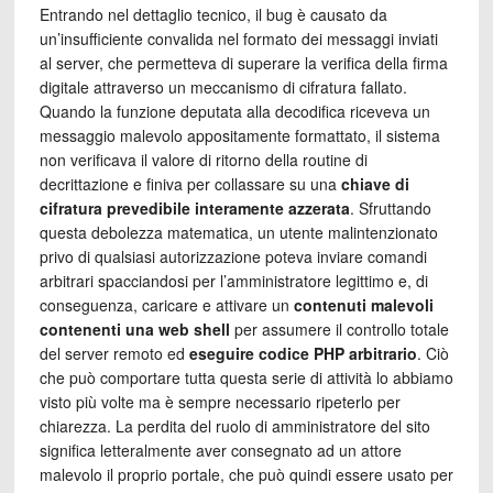
Entrando nel dettaglio tecnico, il bug è causato da
un’insufficiente convalida nel formato dei messaggi inviati
al server, che permetteva di superare la verifica della firma
digitale attraverso un meccanismo di cifratura fallato.
Quando la funzione deputata alla decodifica riceveva un
messaggio malevolo appositamente formattato, il sistema
non verificava il valore di ritorno della routine di
decrittazione e finiva per collassare su una
chiave di
cifratura prevedibile interamente azzerata
. Sfruttando
questa debolezza matematica, un utente malintenzionato
privo di qualsiasi autorizzazione poteva inviare comandi
arbitrari spacciandosi per l’amministratore legittimo e, di
conseguenza, caricare e attivare un
contenuti malevoli
contenenti una web shell
per assumere il controllo totale
del server remoto ed
eseguire codice PHP arbitrario
. Ciò
che può comportare tutta questa serie di attività lo abbiamo
visto più volte ma è sempre necessario ripeterlo per
chiarezza. La perdita del ruolo di amministratore del sito
significa letteralmente aver consegnato ad un attore
malevolo il proprio portale, che può quindi essere usato per