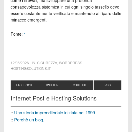
come i firewall, ma sviluppare una profonda
consapevolezza sistemica in cui ogni singolo tassello deve
essere costantemente verificato e mantenuto al riparo dalle
minacce emergenti.
Fonte:
1
12/06/2026
-
IN:
SICUREZZA
,
WORDPRESS
-
HOSTINGSOLUTIONS.IT
FACEBOOK
TWITTER
YOUTUBE
RSS
Internet Post e Hosting Solutions
::
Una storia imprenditoriale iniziata nel 1999.
::
Perchè un blog.