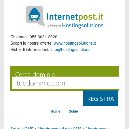
Chiamaci:
055 3031 2626
Scopri le nostre offerte:
www.hostingsolutions.it
Richiedi informazioni:
info@hostingsolutions.it
Cerca dominio:
Home
Guide
Sei in HOME
>
Wordpress ed altri CMS
>
Wordpress
>