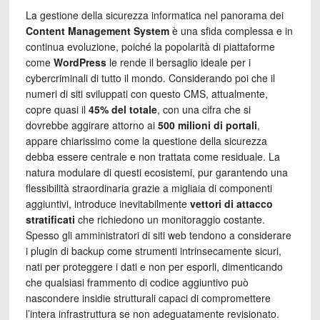
La gestione della sicurezza informatica nel panorama dei
Content Management System
è una sfida complessa e in
continua evoluzione, poiché la popolarità di piattaforme
come
WordPress
le rende il bersaglio ideale per i
cybercriminali di tutto il mondo. Considerando poi che il
numeri di siti sviluppati con questo CMS, attualmente,
copre quasi il
45% del totale
, con una cifra che si
dovrebbe aggirare attorno ai
500 milioni di portali
,
appare chiarissimo come la questione della sicurezza
debba essere centrale e non trattata come residuale. La
natura modulare di questi ecosistemi, pur garantendo una
flessibilità straordinaria grazie a migliaia di componenti
aggiuntivi, introduce inevitabilmente
vettori di attacco
stratificati
che richiedono un monitoraggio costante.
Spesso gli amministratori di siti web tendono a considerare
i plugin di backup come strumenti intrinsecamente sicuri,
nati per proteggere i dati e non per esporli, dimenticando
che qualsiasi frammento di codice aggiuntivo può
nascondere insidie strutturali capaci di compromettere
l’intera infrastruttura se non adeguatamente revisionato.