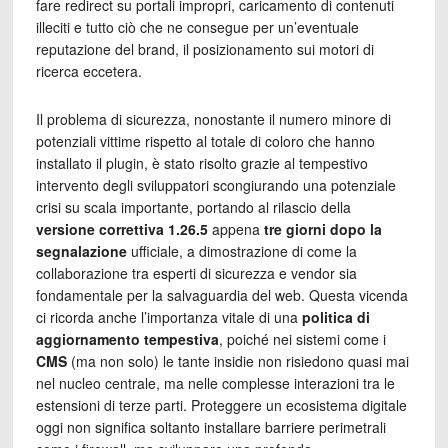
fare redirect su portali impropri, caricamento di contenuti
illeciti e tutto ciò che ne consegue per un’eventuale
reputazione del brand, il posizionamento sui motori di
ricerca eccetera.
Il problema di sicurezza, nonostante il numero minore di
potenziali vittime rispetto al totale di coloro che hanno
installato il plugin, è stato risolto grazie al tempestivo
intervento degli sviluppatori scongiurando una potenziale
crisi su scala importante, portando al rilascio della
versione correttiva 1.26.5
appena
tre giorni dopo la
segnalazione
ufficiale, a dimostrazione di come la
collaborazione tra esperti di sicurezza e vendor sia
fondamentale per la salvaguardia del web. Questa vicenda
ci ricorda anche l’importanza vitale di una
politica di
aggiornamento tempestiva
, poiché nei sistemi come i
CMS
(ma non solo) le tante insidie non risiedono quasi mai
nel nucleo centrale, ma nelle complesse interazioni tra le
estensioni di terze parti. Proteggere un ecosistema digitale
oggi non significa soltanto installare barriere perimetrali