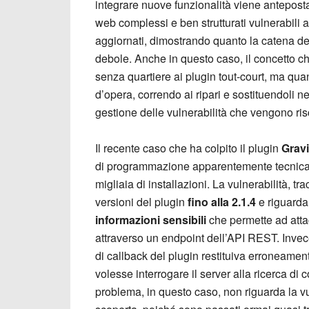
integrare nuove funzionalità viene antepost
web complessi e ben strutturati vulnerabili 
aggiornati, dimostrando quanto la catena del
debole. Anche in questo caso, il concetto ch
senza quartiere ai plugin tout-court, ma qua
d’opera, correndo ai ripari e sostituendoli ne
gestione delle vulnerabilità che vengono ris
Il recente caso che ha colpito il plugin
Grav
di programmazione apparentemente tecnica 
migliaia di installazioni. La vulnerabilità, t
versioni del plugin
fino alla 2.1.4
e riguarda
informazioni sensibili
che permette ad attacc
attraverso un endpoint dell’API REST. Invece
di callback del plugin restituiva erroneamen
volesse interrogare il server alla ricerca di 
problema, in questo caso, non riguarda la vu