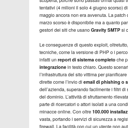
scoperta, poiché sono passati ormai quasi tr
tentativi (4 milioni il solo 4 giugno scorso) 
maggio ancora non era avvenuta. La patch di 
marzo scorso è disponibile ma a quanto pare c
gestori dei siti che usano
Gravity SMTP
si 
Le conseguenze di questo exploit, oltretutto
tecniche, come la versione di PHP o i percorsi
infatti un
report di sistema completo
che p
integrazione
in testo chiaro. Questo scenar
l’infrastruttura del sito vittima per pianifica
dirette come l’invio di
email di phishing o
dell’azienda, superando facilmente i filtri
del dominio. L’attività di sfruttamento rilev
parte di ricercatori o attori isolati a una con
minacce online. Con oltre
100.000 installaz
vasta, portando i servizi di sicurezza a regist
firewall. La facilità con cui un utente non a