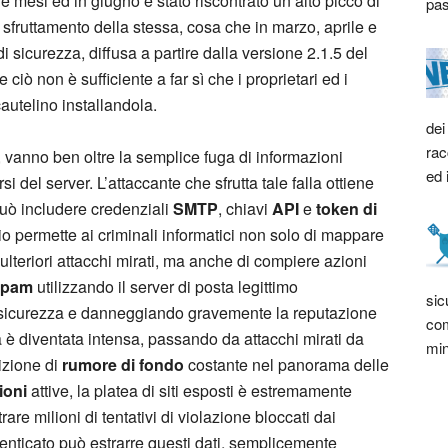
e mesi ed in giugno è stato riscontrato un alto picco di
pas
di sfruttamento della stessa, cosa che in marzo, aprile e
sicurezza, diffusa a partire dalla versione 2.1.5 del
iò non è sufficiente a far sì che i proprietari ed i
cautelino installandola.
dei
rac
, vanno ben oltre la semplice fuga di informazioni
ed 
 del server. L’attaccante che sfrutta tale falla ottiene
uò includere credenziali
SMTP
, chiavi
API
e
token di
io permette ai criminali informatici non solo di mappare
re ulteriori attacchi mirati, ma anche di compiere azioni
 spam
utilizzando il server di posta legittimo
sic
 di sicurezza e danneggiando gravemente la reputazione
com
ata è diventata intensa, passando da attacchi mirati da
min
dizione di
rumore di fondo
costante nel panorama delle
ioni
attive, la platea di siti esposti è estremamente
rare milioni di tentativi di violazione bloccati dai
utenticato può estrarre questi dati, semplicemente