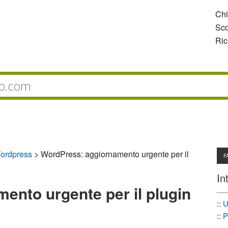
Ch
Sco
Ric
ordpress
>
WordPress: aggiornamento urgente per il
F
In
ento urgente per il plugin
::
U
::
P