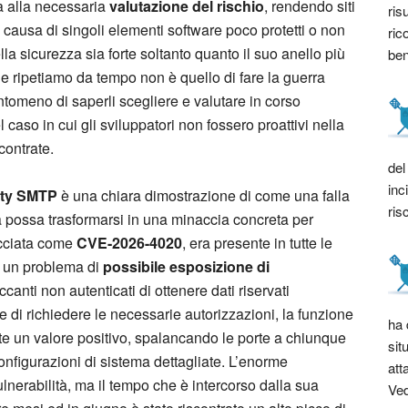
a alla necessaria
valutazione del rischio
, rendendo siti
ris
a causa di singoli elementi software poco protetti o non
ric
la sicurezza sia forte soltanto quanto il suo anello più
bene
e ripetiamo da tempo non è quello di fare la guerra
ntomeno di saperli scegliere e valutare in corso
l caso in cui gli sviluppatori non fossero proattivi nella
contrate.
del
inc
ity SMTP
è una chiara dimostrazione di come una falla
ris
possa trasformarsi in una minaccia concreta per
racciata come
CVE-2026-4020
, era presente in tutte le
 un problema di
possibile
esposizione di
anti non autenticati di ottenere dati riservati
 di richiedere le necessarie autorizzazioni, la funzione
ha 
te un valore positivo, spalancando le porte a chiunque
sit
configurazioni di sistema dettagliate. L’enorme
att
lnerabilità, ma il tempo che è intercorso dalla sua
Ved