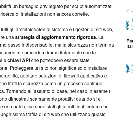
ilità un bersaglio privilegiato per script automatizzati
icerca di installazioni non ancora corrette.
ti gli amministratori di sistema e i gestori di siti web,
nere una
strategia di aggiornamento rigorosa
. La
Par
l primo passo indispensabile, ma la sicurezza non termina
Ita
 fondamentale procedere immediatamente con la
elle
chiavi API
che potrebbero essere state
ne. Proteggere un sito non significa solo installare
abilità, adottare soluzioni di firewall applicativo e
he tratti la sicurezza come un processo continuo
ca. Tornando all’assunto di base, nel caso in esame i
ono dimostrati scarsamente proattivi quando si è
e una patch, ma sono stati gli utenti finali coloro che
nghissima trafila di siti web che utilizzano questo