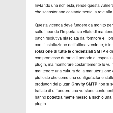
inviando una richiesta, rende questa vulnerab
che scansionano costantemente la rete alla r
Questa vicenda deve fungere da monito per tut
sottolineando l’importanza vitale di mante
patch risolutiva rilasciata dal fornitore è i
con l’installazione dell’ultima versione; è
rotazione di tutte le credenziali SMTP
e d
compromesse durante il periodo di esposizio
plugin, ma monitorare costantemente le vulner
mantenere una cultura della manutenzione c
piuttosto che come una configurazione stati
produttori del plugin
Gravity
SMTP
non si s
trattato di diffondere una versione contenent
hanno potenzialmente messo a rischio una lu
plugin.