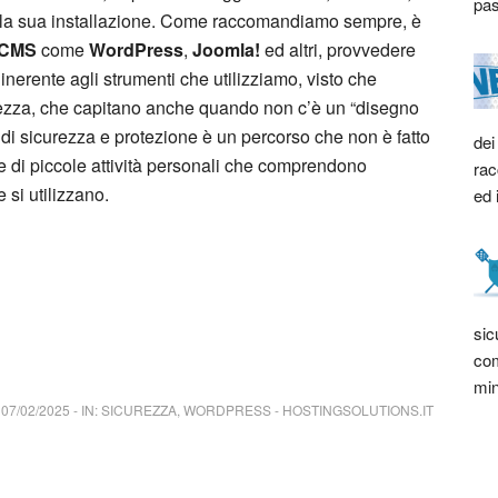
pas
lla sua installazione. Come raccomandiamo sempre, è
CMS
come
WordPress
,
Joomla!
ed altri, provvedere
 inerente agli strumenti che utilizziamo, visto che
rezza, che capitano anche quando non c’è un “disegno
i di sicurezza e protezione è un percorso che non è fatto
dei
 di piccole attività personali che comprendono
rac
 si utilizzano.
ed 
sic
com
min
07/02/2025
-
IN:
SICUREZZA
,
WORDPRESS
-
HOSTINGSOLUTIONS.IT