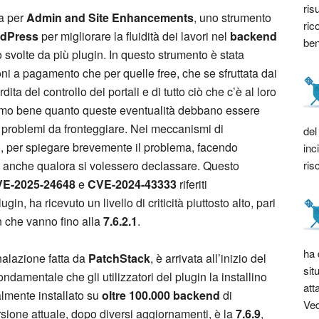
ris
ta per
Admin and Site Enhancements
, uno strumento
ric
dPress
per migliorare la fluidità dei lavori nel
backend
bene
svolte da più plugin. In questo strumento è stata
ioni a pagamento che per quelle free, che se sfruttata dai
dita del controllo dei portali e di tutto ciò che c’è al loro
iamo bene quanto queste eventualità debbano essere
 problemi da fronteggiare. Nei meccanismi di
del
egi, per spiegare brevemente il problema, facendo
inc
ris
anche qualora si volessero declassare. Questo
E-2025-24648
e
CVE-2024-43333
riferiti
gin, ha ricevuto un livello di criticità piuttosto alto, pari
in che vanno fino alla
7.6.2.1
.
ha 
nalazione fatta da
PatchStack
, è arrivata all’inizio del
sit
fondamentale che gli utilizzatori del plugin la installino
att
almente installato su
oltre 100.000 backend
di
Ved
ersione attuale, dopo diversi aggiornamenti, è la
7.6.9
,