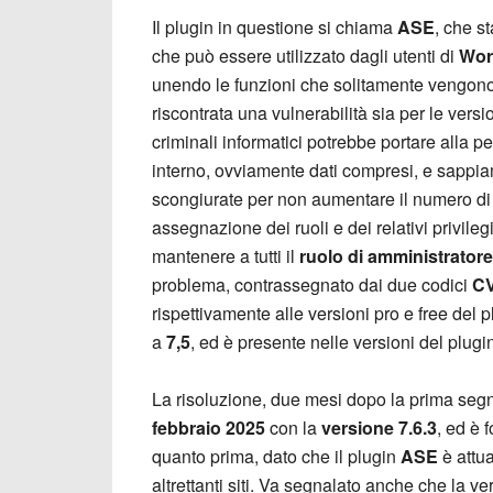
Il plugin in questione si chiama
ASE
, che s
che può essere utilizzato dagli utenti di
Wor
unendo le funzioni che solitamente vengono 
riscontrata una vulnerabilità sia per le vers
criminali informatici potrebbe portare alla per
interno, ovviamente dati compresi, e sapp
scongiurate per non aumentare il numero di
assegnazione dei ruoli e dei relativi privil
mantenere a tutti il
ruolo di amministratore
problema, contrassegnato dai due codici
CV
rispettivamente alle versioni pro e free del plu
a
7,5
, ed è presente nelle versioni del plug
La risoluzione, due mesi dopo la prima seg
febbraio 2025
con la
versione 7.6.3
, ed è 
quanto prima, dato che il plugin
ASE
è attu
altrettanti siti. Va segnalato anche che la v