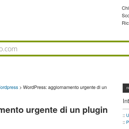
Ch
Sco
Ric
ordpress
>
WordPress: aggiornamento urgente di un
F
In
ento urgente di un plugin
::
U
::
P