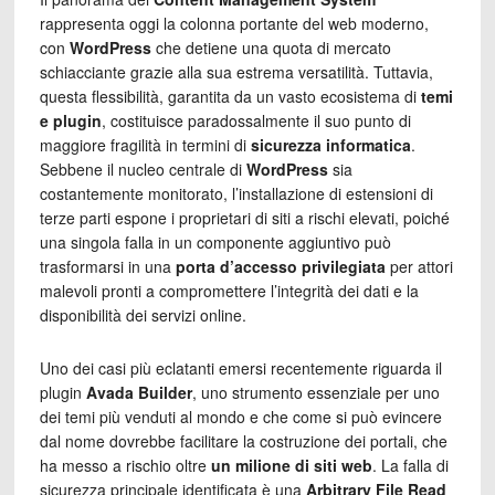
rappresenta oggi la colonna portante del web moderno,
con
WordPress
che detiene una quota di mercato
schiacciante grazie alla sua estrema versatilità. Tuttavia,
questa flessibilità, garantita da un vasto ecosistema di
temi
e plugin
, costituisce paradossalmente il suo punto di
maggiore fragilità in termini di
sicurezza informatica
.
Sebbene il nucleo centrale di
WordPress
sia
costantemente monitorato, l’installazione di estensioni di
terze parti espone i proprietari di siti a rischi elevati, poiché
una singola falla in un componente aggiuntivo può
trasformarsi in una
porta d’accesso privilegiata
per attori
malevoli pronti a compromettere l’integrità dei dati e la
disponibilità dei servizi online.
Uno dei casi più eclatanti emersi recentemente riguarda il
plugin
Avada Builder
, uno strumento essenziale per uno
dei temi più venduti al mondo e che come si può evincere
dal nome dovrebbe facilitare la costruzione dei portali, che
ha messo a rischio oltre
un milione di siti web
. La falla di
sicurezza principale identificata è una
Arbitrary File Read