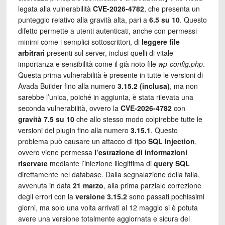
legata alla vulnerabilità
CVE-2026-4782
, che presenta un
punteggio relativo alla gravità alta, pari a
6.5 su 10
. Questo
difetto permette a utenti autenticati, anche con permessi
minimi come i semplici sottoscrittori, di
leggere file
arbitrari
presenti sul server, inclusi quelli di vitale
importanza e sensibilità come il già noto file
wp-config.php
.
Questa prima vulnerabilità è presente in tutte le versioni di
Avada Builder fino alla numero
3.15.2 (inclusa)
, ma non
sarebbe l’unica, poiché in aggiunta, è stata rilevata una
seconda vulnerabilità, ovvero la
CVE-2026-4782
con
gravità 7.5 su 10
che allo stesso modo colpirebbe tutte le
versioni del plugin fino alla numero
3.15.1
.
Questo
problema può causare un attacco di tipo
SQL Injection
,
ovvero viene permessa
l’estrazione di informazioni
riservate
mediante l’iniezione illegittima di
query SQL
direttamente nel database. Dalla segnalazione della falla,
avvenuta in data
21 marzo
, alla prima parziale correzione
degli errori con la
versione 3.15.2
sono passati pochissimi
giorni, ma solo una volta arrivati al 12 maggio si è potuta
avere una versione totalmente aggiornata e sicura del