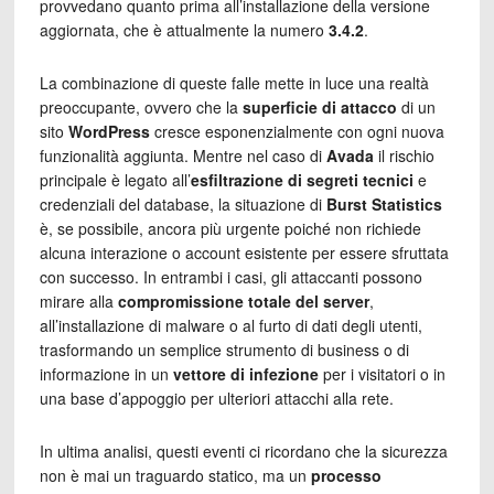
provvedano quanto prima all’installazione della versione
aggiornata, che è attualmente la numero
3.4.2
.
La combinazione di queste falle mette in luce una realtà
preoccupante, ovvero che la
superficie di attacco
di un
sito
WordPress
cresce esponenzialmente con ogni nuova
funzionalità aggiunta. Mentre nel caso di
Avada
il rischio
principale è legato all’
esfiltrazione di segreti tecnici
e
credenziali del database, la situazione di
Burst Statistics
è, se possibile, ancora più urgente poiché non richiede
alcuna interazione o account esistente per essere sfruttata
con successo. In entrambi i casi, gli attaccanti possono
mirare alla
compromissione totale del server
,
all’installazione di malware o al furto di dati degli utenti,
trasformando un semplice strumento di business o di
informazione in un
vettore di infezione
per i visitatori o in
una base d’appoggio per ulteriori attacchi alla rete.
In ultima analisi, questi eventi ci ricordano che la sicurezza
non è mai un traguardo statico, ma un
processo