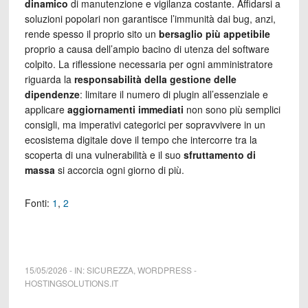
dinamico
di manutenzione e vigilanza costante. Affidarsi a
soluzioni popolari non garantisce l’immunità dai bug, anzi,
rende spesso il proprio sito un
bersaglio più appetibile
proprio a causa dell’ampio bacino di utenza del software
colpito. La riflessione necessaria per ogni amministratore
riguarda la
responsabilità della gestione delle
dipendenze
: limitare il numero di plugin all’essenziale e
applicare
aggiornamenti immediati
non sono più semplici
consigli, ma imperativi categorici per sopravvivere in un
ecosistema digitale dove il tempo che intercorre tra la
scoperta di una vulnerabilità e il suo
sfruttamento di
massa
si accorcia ogni giorno di più.
Fonti:
1
,
2
15/05/2026
-
IN:
SICUREZZA
,
WORDPRESS
-
HOSTINGSOLUTIONS.IT