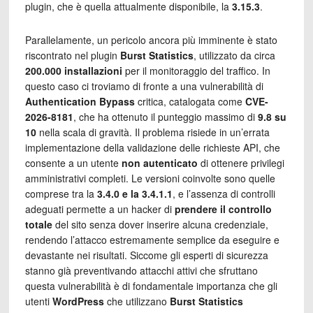
plugin, che è quella attualmente disponibile, la
3.15.3
.
Parallelamente, un pericolo ancora più imminente è stato
riscontrato nel plugin
Burst Statistics
, utilizzato da circa
200.000 installazioni
per il monitoraggio del traffico. In
questo caso ci troviamo di fronte a una vulnerabilità di
Authentication Bypass
critica, catalogata come
CVE-
2026-8181
, che ha ottenuto il punteggio massimo di
9.8 su
10
nella scala di gravità. Il problema risiede in un’errata
implementazione della validazione delle richieste API, che
consente a un utente
non autenticato
di ottenere privilegi
amministrativi completi. Le versioni coinvolte sono quelle
comprese tra la
3
.4.0 e la 3.4.1.1
, e l’assenza di controlli
adeguati permette a un hacker di
prendere il controllo
totale
del sito senza dover inserire alcuna credenziale,
rendendo l’attacco estremamente semplice da eseguire e
devastante nei risultati. Siccome gli esperti di sicurezza
stanno già preventivando attacchi attivi che sfruttano
questa vulnerabilità è di fondamentale importanza che gli
utenti
WordPress
che utilizzano
Burst Statistics