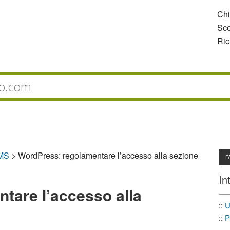
Ch
Sco
Ric
CMS
>
WordPress: regolamentare l’accesso alla sezione
F
In
tare l’accesso alla
::
U
::
P