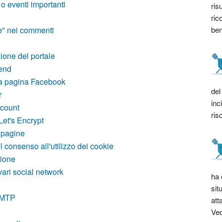
o eventi importanti
ris
ric
bene
le" nei commenti
ione del portale
tend
na pagina Facebook
del
r
inc
count
ris
Let's Encrypt
 pagine
 consenso all'utilizzo dei cookie
zione
vari social network
ha 
sit
 SMTP
att
Ved