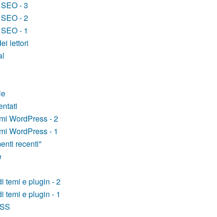
t SEO - 3
t SEO - 2
t SEO - 1
i lettori
al
le
ntati
emi WordPress - 2
emi WordPress - 1
nti recenti"
e
i temi e plugin - 2
i temi e plugin - 1
CSS