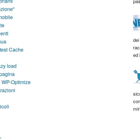
onanti
pas
nzione"
mobile
te
enti
dei
gua
rac
test Cache
ed 
azy load
 pagina
n WP-Optimize
trazioni
sic
com
icoli
min
V
"