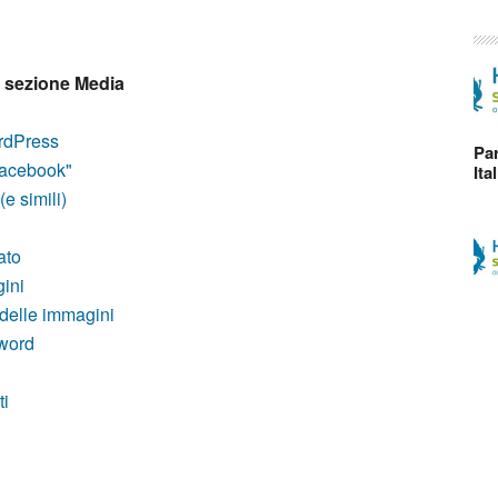
a sezione Media
ordPress
Par
Facebook"
Ita
e simili)
ato
ini
 delle immagini
word
ti