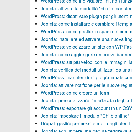
WordPress: come individuare link non funzi
Joomla: attivare la modalità "sito in manute
WordPress: disattivare plugin per gli utenti 
Joomla: come installare e cambiare i templa
WordPress: come gestire lo spam nei comm
Joomla: installare ed attivare una nuova lin
WordPress: velocizzare un sito con WP Fas
Joomla: come aggiungere un nuovo banner
WordPress: siti più veloci con le immagini l
Joomla: verifica dei moduli utilizzati da una
WordPress: manutenzioni programmate co
Joomla: attivare notifiche per le nuove regis
WordPress: come creare un form
Joomla: personalizzare l'interfaccia degli art
WordPress: esportare gli account in un CS
Joomla: impostare il modulo "Chi è online"
Drupal: gestire permessi e ruoli degli utenti
Joomla: aggiungere una pagina "errore 404