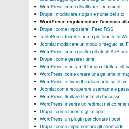
WordPress: come disattivare i commenti
Drupal: modificare slogan e nome del sito
WordPress: regolamentare l'accesso all
Drupal: come impostare i Feed RSS
TablePress: inserire una o più tabelle in W
Joomla: modificare un modulo "seguici su 
WordPress: come gestire gli utenti AdBlock (
Drupal: come gestire i temi
WordPress: mostrare il tempo di lettura stim
WordPress: come creare una galleria immag
WordPress: attivare il caricamento selettivo
Joomla: come recuperare username e pass
WordPress: limitare i tentativi d'accesso
WordPress: inserire un redirect nei commen
Drupal: come inserire gli allegati
WordPress: un plugin per clonare i post
Drupal: come implementare gli shortcode