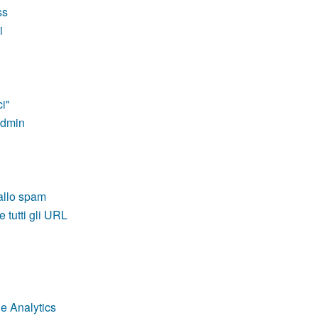
ss
i
i"
Admin
allo spam
 tutti gli URL
e Analytics