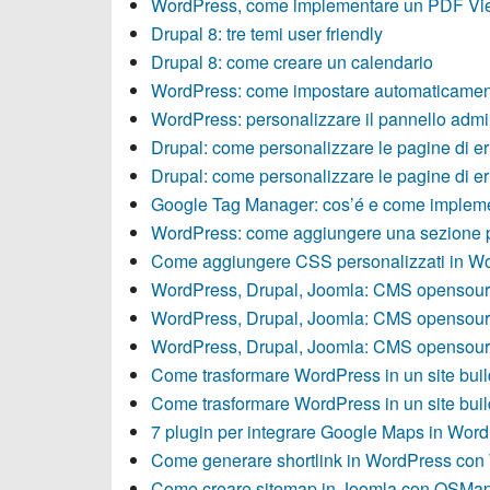
WordPress, come implementare un PDF Vi
Drupal 8: tre temi user friendly
Drupal 8: come creare un calendario
WordPress: come impostare automaticament
WordPress: personalizzare il pannello adm
Drupal: come personalizzare le pagine di er
Drupal: come personalizzare le pagine di er
Google Tag Manager: cos’é e come impleme
WordPress: come aggiungere una sezione p
Come aggiungere CSS personalizzati in W
WordPress, Drupal, Joomla: CMS opensourc
WordPress, Drupal, Joomla: CMS opensourc
WordPress, Drupal, Joomla: CMS opensourc
Come trasformare WordPress in un site build
Come trasformare WordPress in un site build
7 plugin per integrare Google Maps in Wor
Come generare shortlink in WordPress con 
Come creare sitemap in Joomla con OSMa