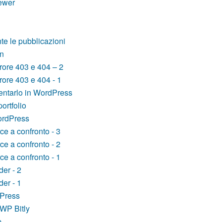
ewer
e le pubblicazioni
in
rore 403 e 404 – 2
rore 403 e 404 - 1
ntarlo in WordPress
ortfolio
ordPress
e a confronto - 3
e a confronto - 2
e a confronto - 1
er - 2
er - 1
dPress
WP Bitly
p