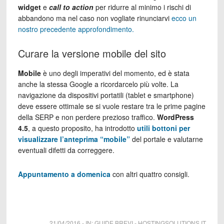
widget
e
call to action
per ridurre al minimo i rischi di
abbandono ma nel caso non vogliate rinunciarvi
ecco un
nostro precedente approfondimento.
Curare la versione mobile del sito
Mobile
è uno degli imperativi del momento, ed è stata
anche la stessa Google a ricordarcelo più volte. La
navigazione da dispositivi portatili (tablet e smartphone)
deve essere ottimale se si vuole restare tra le prime pagine
della SERP e non perdere prezioso traffico.
WordPress
4.5
, a questo proposito, ha introdotto
utili bottoni per
visualizzare l’anteprima “mobile”
del portale e valutarne
eventuali difetti da correggere.
Appuntamento a domenica
con altri quattro consigli.
21/04/2016
-
IN:
GUIDE BREVI
-
HOSTINGSOLUTIONS.IT