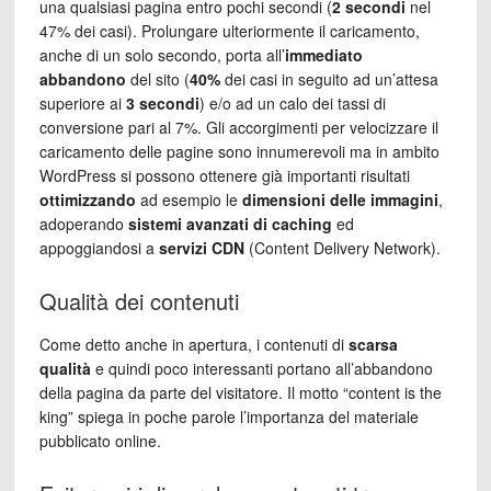
una qualsiasi pagina entro pochi secondi (
2 secondi
nel
47% dei casi). Prolungare ulteriormente il caricamento,
anche di un solo secondo, porta all’
immediato
abbandono
del sito (
40%
dei casi in seguito ad un’attesa
superiore ai
3 secondi
) e/o ad un calo dei tassi di
conversione pari al 7%. Gli accorgimenti per velocizzare il
caricamento delle pagine sono innumerevoli ma in ambito
WordPress si possono ottenere già importanti risultati
ottimizzando
ad esempio le
dimensioni delle immagini
,
adoperando
sistemi avanzati di caching
ed
appoggiandosi a
servizi
CDN
(Content Delivery Network).
Qualità dei contenuti
Come detto anche in apertura, i contenuti di
scarsa
qualità
e quindi poco interessanti portano all’abbandono
della pagina da parte del visitatore. Il motto “content is the
king” spiega in poche parole l’importanza del materiale
pubblicato online.