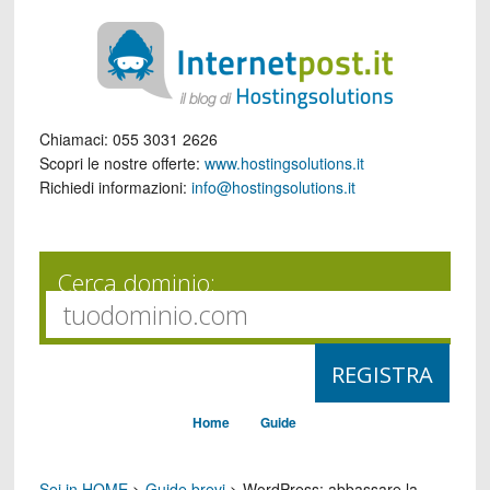
Chiamaci:
055 3031 2626
Scopri le nostre offerte:
www.hostingsolutions.it
Richiedi informazioni:
info@hostingsolutions.it
Cerca dominio:
Home
Guide
Sei in HOME
>
Guide brevi
>
WordPress: abbassare la