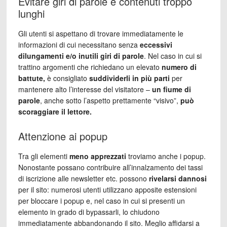
Evitare giri di parole e contenuti troppo
lunghi
Gli utenti si aspettano di trovare immediatamente le
informazioni di cui necessitano senza
eccessivi
dilungamenti e/o inutili giri di parole
. Nel caso in cui si
trattino argomenti che richiedano un elevato
numero di
battute,
è consigliato
suddividerli in più parti
per
mantenere alto l’interesse del visitatore –
un fiume di
parole
, anche sotto l’aspetto prettamente “visivo”,
può
scoraggiare il lettore.
Attenzione ai popup
Tra gli elementi
meno apprezzati
troviamo anche i popup.
Nonostante possano contribuire all’innalzamento dei tassi
di iscrizione alle newsletter etc. possono
rivelarsi dannosi
per il sito: numerosi utenti utilizzano apposite estensioni
per bloccare i popup e, nel caso in cui si presenti un
elemento in grado di bypassarli, lo chiudono
immediatamente abbandonando il sito. Meglio affidarsi a