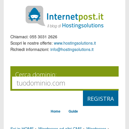
Chiamaci:
055 3031 2626
Scopri le nostre offerte:
www.hostingsolutions.it
Richiedi informazioni:
info@hostingsolutions.it
Cerca dominio:
Home
Guide
Sei in HOME
>
Wordpress ed altri CMS
>
Wordpress
>