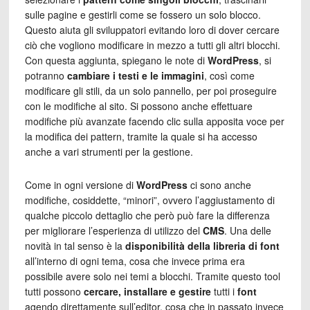
sulle pagine e gestirli come se fossero un solo blocco.
Questo aiuta gli sviluppatori evitando loro di dover cercare
ciò che vogliono modificare in mezzo a tutti gli altri blocchi.
Con questa aggiunta, spiegano le note di
WordPress
, si
potranno
cambiare i testi e le immagini
, così come
modificare gli stili, da un solo pannello, per poi proseguire
con le modifiche al sito. Si possono anche effettuare
modifiche più avanzate facendo clic sulla apposita voce per
la modifica dei pattern, tramite la quale si ha accesso
anche a vari strumenti per la gestione.
Come in ogni versione di
WordPress
ci sono anche
modifiche, cosiddette, “minori”, ovvero l’aggiustamento di
qualche piccolo dettaglio che però può fare la differenza
per migliorare l’esperienza di utilizzo del
CMS
. Una delle
novità in tal senso è la
disponibilità della libreria di font
all’interno di ogni tema, cosa che invece prima era
possibile avere solo nei temi a blocchi. Tramite questo tool
tutti possono
cercare, installare e gestire
tutti i
font
agendo direttamente sull’editor, cosa che in passato invece