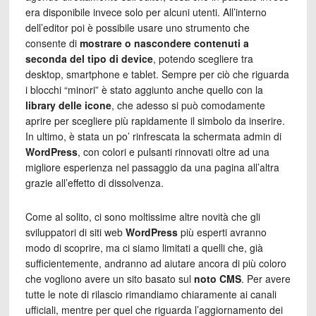
era disponibile invece solo per alcuni utenti. All’interno
dell’editor poi è possibile usare uno strumento che
consente di
mostrare o nascondere contenuti a
seconda del
tipo di device
, potendo scegliere tra
desktop, smartphone e tablet. Sempre per ciò che riguarda
i blocchi “minori” è stato aggiunto anche quello con la
library delle icone
, che adesso si può comodamente
aprire per scegliere più rapidamente il simbolo da inserire.
In ultimo, è stata un po’ rinfrescata la schermata admin di
WordPress
, con colori e pulsanti rinnovati oltre ad una
migliore esperienza nel passaggio da una pagina all’altra
grazie all’effetto di dissolvenza.
Come al solito, ci sono moltissime altre novità che gli
sviluppatori di siti web
WordPress
più esperti avranno
modo di scoprire, ma ci siamo limitati a quelli che, già
sufficientemente, andranno ad aiutare ancora di più coloro
che vogliono avere un sito basato sul
noto CMS
. Per avere
tutte le note di rilascio rimandiamo chiaramente ai canali
ufficiali, mentre per quel che riguarda l’aggiornamento dei