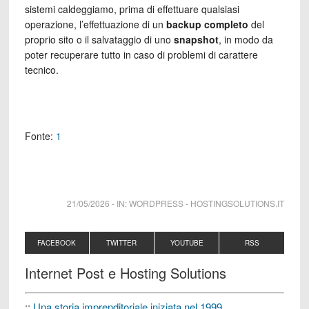
sistemi caldeggiamo, prima di effettuare qualsiasi
operazione, l’effettuazione di un
backup completo
del
proprio sito o il salvataggio di uno
snapshot
, in modo da
poter recuperare tutto in caso di problemi di carattere
tecnico.
Fonte:
1
21/05/2026
-
IN:
WORDPRESS
-
HOSTINGSOLUTIONS.IT
FACEBOOK
TWITTER
YOUTUBE
RSS
Internet Post e Hosting Solutions
::
Una storia imprenditoriale iniziata nel 1999.