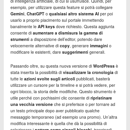
di intelligenza artificiale, di cui si usufruisce. Quindi, per
esempio, per utilizzare questa feature si potrà collegare
Gemini
,
ChatGPT
o
qualsiasi altro sistema AI
per poi
usarlo a proprio piacimento sul portale immettendo
banalmente le
API keys
dove richiesto. Questa aggiunta
consente di
aumentare a dismisura la gamma di
strumenti
a disposizione dell’editor, potendo dare
velocemente alternative di
copy
, generare
immagini
o
modificare le esistenti, dare
suggerimenti
generali.
Passando oltre, su questa nuova versione di
WordPress
è
stata inserita la possibilità di
visualizzare la cronologia
di
tutte le
azioni svolte sugli articoli
pubblicati, basterà
utilizzare un cursore per la timeline e si potrà vedere, per
ogni blocco, la storia delle modifiche. Questo strumento è
utile perché con pochissimi clic consente di
ripristinare
una vecchia versione
che si preferisce o per tornare ad
un testo principale dopo aver pubblicato qualche
messaggio temporaneo (ad esempio una promo). Un’altra
modifica interessante è quella che dà la possibilità di
selezionare i
pattern come singoli blocchi
, trascinarli