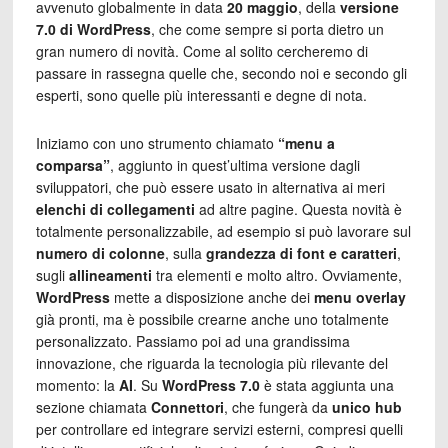
avvenuto globalmente in data
20 maggio
, della
versione
7.0 di WordPress
, che come sempre si porta dietro un
gran numero di novità. Come al solito cercheremo di
passare in rassegna quelle che, secondo noi e secondo gli
esperti, sono quelle più interessanti e degne di nota.
Iniziamo con uno strumento chiamato
“menu a
comparsa”
, aggiunto in quest’ultima versione dagli
sviluppatori, che può essere usato in alternativa ai meri
elenchi di collegamenti
ad altre pagine. Questa novità è
totalmente personalizzabile, ad esempio si può lavorare sul
numero di colonne
, sulla
grandezza di font e caratteri
,
sugli
allineamenti
tra elementi e molto altro. Ovviamente,
WordPress
mette a disposizione anche dei
menu overlay
già pronti, ma è possibile crearne anche uno totalmente
personalizzato. Passiamo poi ad una grandissima
innovazione, che riguarda la tecnologia più rilevante del
momento: la
AI
. Su
WordPress 7.0
è stata aggiunta una
sezione chiamata
Connettori
, che fungerà da
unico hub
per controllare ed integrare servizi esterni, compresi quelli