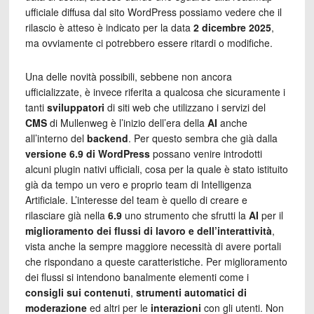
ufficiale diffusa dal sito WordPress possiamo vedere che il
rilascio è atteso è indicato per la data
2 dicembre 2025
,
ma ovviamente ci potrebbero essere ritardi o modifiche.
Una delle novità possibili, sebbene non ancora
ufficializzate, è invece riferita a qualcosa che sicuramente i
tanti
sviluppatori
di siti web che utilizzano i servizi del
CMS
di Mullenweg è l’inizio dell’era della
AI
anche
all’interno del
backend
. Per questo sembra che già dalla
versione 6.9 di WordPress
possano venire introdotti
alcuni plugin nativi ufficiali, cosa per la quale è stato istituito
già da tempo un vero e proprio team di Intelligenza
Artificiale. L’interesse del team è quello di creare e
rilasciare già nella
6.9
uno strumento che sfrutti la
AI
per il
miglioramento dei flussi di lavoro e dell’interattività
,
vista anche la sempre maggiore necessità di avere portali
che rispondano a queste caratteristiche. Per miglioramento
dei flussi si intendono banalmente elementi come i
consigli sui contenuti
,
strumenti automatici
di
moderazione
ed altri per le
interazioni
con gli utenti. Non