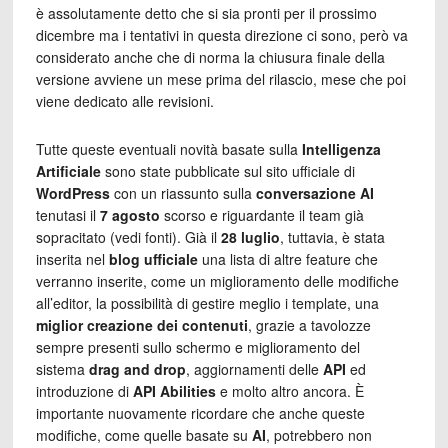
è assolutamente detto che si sia pronti per il prossimo
dicembre ma i tentativi in questa direzione ci sono, però va
considerato anche che di norma la chiusura finale della
versione avviene un mese prima del rilascio, mese che poi
viene dedicato alle revisioni.
Tutte queste eventuali novità basate sulla
Intelligenza
Artificiale
sono state pubblicate sul sito ufficiale di
WordPress
con un riassunto sulla
conversazione AI
tenutasi il
7 agosto
scorso e riguardante il team già
sopracitato (vedi fonti). Già il
28 luglio
, tuttavia, è stata
inserita nel
blog ufficiale
una lista di altre feature che
verranno inserite, come un miglioramento delle modifiche
all’editor, la possibilità di gestire meglio i template, una
miglior creazione dei contenuti
, grazie a tavolozze
sempre presenti sullo schermo e miglioramento del
sistema
drag and drop
, aggiornamenti delle
API
ed
introduzione di
API Abilities
e molto altro ancora. È
importante nuovamente ricordare che anche queste
modifiche, come quelle basate su
AI
, potrebbero non