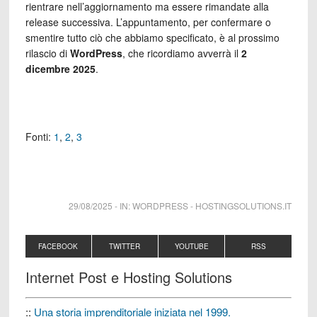
rientrare nell’aggiornamento ma essere rimandate alla
release successiva. L’appuntamento, per confermare o
smentire tutto ciò che abbiamo specificato, è al prossimo
rilascio di
WordPress
, che ricordiamo avverrà il
2
dicembre 2025
.
Fonti:
1
,
2
,
3
29/08/2025
-
IN:
WORDPRESS
-
HOSTINGSOLUTIONS.IT
FACEBOOK
TWITTER
YOUTUBE
RSS
Internet Post e Hosting Solutions
::
Una storia imprenditoriale iniziata nel 1999.