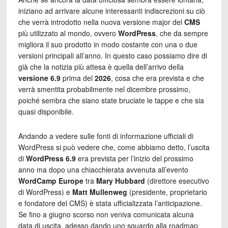
iniziano ad arrivare alcune interessanti indiscrezioni su ciò
che verrà introdotto nella nuova versione major del
CMS
più utilizzato al mondo, ovvero
WordPress
, che da sempre
migliora il suo prodotto in modo costante con una o due
versioni principali all’anno. In questo caso possiamo dire di
già che la notizia più attesa è quella dell’arrivo della
versione 6.9
prima del
2026
, cosa che era prevista e che
verrà smentita probabilmente nel dicembre prossimo,
poiché sembra che siano state bruciate le tappe e che sia
quasi disponibile.
Andando a vedere sulle fonti di informazione ufficiali di
WordPress si può vedere che, come abbiamo detto, l’uscita
di
WordPress 6.9
era prevista per l’inizio del prossimo
anno ma dopo una chiacchierata avvenuta all’evento
WordCamp Europe
tra
Mary Hubbard
(direttore esecutivo
di WordPress) e
Matt Mullenweg
(presidente, proprietario
e fondatore del CMS) è stata ufficializzata l’anticipazione.
Se fino a giugno scorso non veniva comunicata alcuna
data di uscita, adesso dando uno sguardo alla roadmap