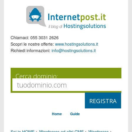
Chiamaci:
055 3031 2626
Scopri le nostre offerte:
www.hostingsolutions.it
Richiedi informazioni:
info@hostingsolutions.it
Cerca dominio:
Home
Guide
Sei in HOME
>
Wordpress ed altri CMS
>
Wordpress
>