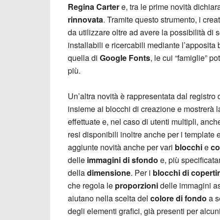
Regina Carter
e, tra le prime novità dichiar
rinnovata
. Tramite questo strumento, i creato
da utilizzare oltre ad avere la possibilità d
installabili e ricercabili mediante l’apposita 
quella di
Google Fonts
, le cui “famiglie” 
più.
Un’altra novità è rappresentata dal registro d
insieme ai blocchi di creazione e mostrerà 
effettuate e, nel caso di utenti multipli, anch
resi disponibili inoltre anche per i template e
aggiunte novità anche per vari
blocchi
e
co
delle
immagini di sfondo
e, più specificat
della
dimensione
. Per i
blocchi di coperti
che regola le
proporzioni
delle immagini a
aiutano nella scelta del
colore di fondo
a s
degli elementi grafici, già presenti per alcun