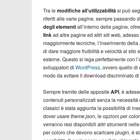
Tra le
modifiche all’utilizzabilità
si può segn
riferiti alle varie pagine, sempre passando 
degli elementi
all’interno delle pagine, oltr
link
ad altre pagine ed altri siti web, adesso 
maggiormente tecniche, l’inserimento della
di dare maggiore fruibilità e velocità al sito
esterne. Questo si lega perfettamente con l’
sviluppatori di
WordPress
, ovvero quello di 
modo da evitare il download discriminato di 
Sempre tramite delle apposite
API
, è adess
contenuti personalizzati senza la necessità d
classici è stata aggiunta la possibilità di in
dover usare
theme.json
, le opzioni per color
verranno resi disponibili altri strumenti nel
per coloro che devono scaricare plugin, è stat