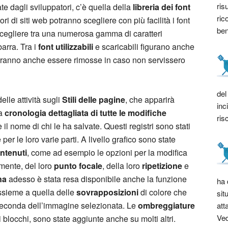
ris
ate dagli sviluppatori, c’è quella della
libreria dei font
ric
ri di siti web potranno scegliere con più facilità i font
bene
i scegliere tra una numerosa gamma di caratteri
barra. Tra i
font utilizzabili
e scaricabili figurano anche
potranno anche essere rimosse in caso non servissero
del
elle attività sugli
Stili delle pagine
, che apparirà
inc
la
cronologia dettagliata di tutte le modifiche
ris
e il nome di chi le ha salvate. Questi registri sono stati
 per le loro varie parti. A livello grafico sono state
ntenuti
, come ad esempio le opzioni per la modifica
amente, del loro
punto focale
, della loro
ripetizione
e
na
adesso è stata resa disponibile anche la funzione
ha 
ssieme a quella delle
sovrapposizioni
di colore che
sit
econda dell’immagine selezionata. Le
ombreggiature
att
Ved
i blocchi, sono state aggiunte anche su molti altri.