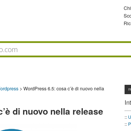
Ch
Sco
Ric
ordpress
>
WordPress 6.5: cosa c’è di nuovo nella
F
In
’è di nuovo nella release
::
U
::
P