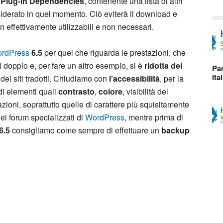
a
Plug-in Dependencies
, contenente una lista di altri
esiderato in quel momento. Ciò eviterà il download e
n effettivamente utilizzabili e non necessari.
rdPress
6.5
per quel che riguarda le prestazioni, che
 doppio e, per fare un altro esempio, si è
ridotta del
Par
Ita
dei siti tradotti. Chiudiamo con
l’accessibilità
, per la
 di elementi quali
contrasto
,
colore
, visibilità del
zioni, soprattutto quelle di carattere più squisitamente
ei forum specializzati di
WordPress
, mentre prima di
6.5
consigliamo come sempre di effettuare un
backup