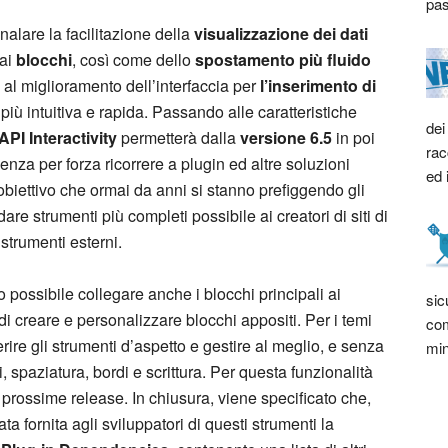
pas
alare la facilitazione della
visualizzazione dei dati
dai
blocchi
, così come dello
spostamento più fluido
e al miglioramento dell’interfaccia per
l’inserimento di
più intuitiva e rapida. Passando alle caratteristiche
dei
API Interactivity
permetterà dalla
versione 6.5
in poi
rac
 senza per forza ricorrere a plugin ed altre soluzioni
ed 
obiettivo che ormai da anni si stanno prefiggendo gli
dare strumenti più completi possibile ai creatori di siti di
strumenti esterni.
o possibile collegare anche i blocchi principali ai
sic
i creare e personalizzare blocchi appositi. Per i temi
com
serire gli strumenti d’aspetto e gestire al meglio, e senza
min
i, spaziatura, bordi e scrittura. Per questa funzionalità
le prossime release. In chiusura, viene specificato che,
a fornita agli sviluppatori di questi strumenti la