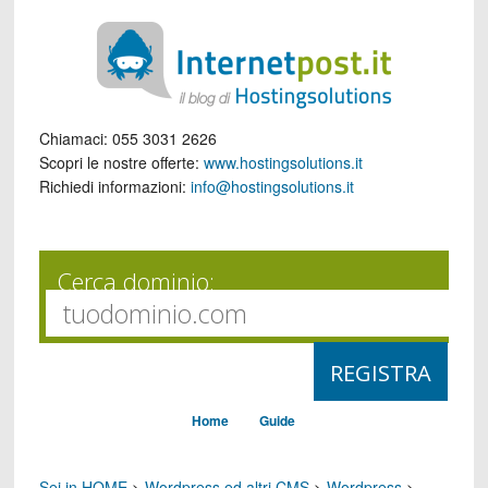
Chiamaci:
055 3031 2626
Scopri le nostre offerte:
www.hostingsolutions.it
Richiedi informazioni:
info@hostingsolutions.it
Cerca dominio:
Home
Guide
Sei in HOME
>
Wordpress ed altri CMS
>
Wordpress
>