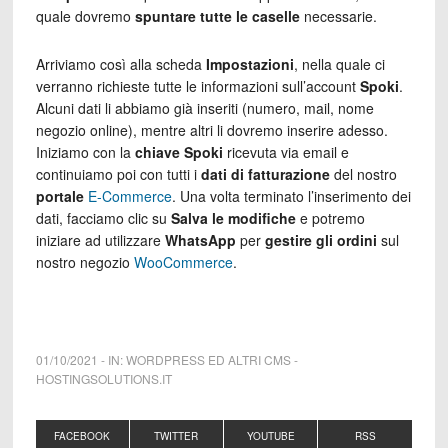
quale dovremo
spuntare tutte le caselle
necessarie.
Arriviamo così alla scheda
Impostazioni
, nella quale ci
verranno richieste tutte le informazioni sull’account
Spoki
.
Alcuni dati li abbiamo già inseriti (numero, mail, nome
negozio online), mentre altri li dovremo inserire adesso.
Iniziamo con la
chiave Spoki
ricevuta via email e
continuiamo poi con tutti i
dati di fatturazione
del nostro
portale
E-Commerce
. Una volta terminato l’inserimento dei
dati, facciamo clic su
Salva le modifiche
e potremo
iniziare ad utilizzare
WhatsApp
per
gestire gli ordini
sul
nostro negozio
WooCommerce
.
01/10/2021
-
IN:
WORDPRESS ED ALTRI CMS
-
HOSTINGSOLUTIONS.IT
FACEBOOK
TWITTER
YOUTUBE
RSS