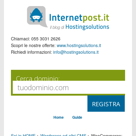
Chiamaci:
055 3031 2626
Scopri le nostre offerte:
www.hostingsolutions.it
Richiedi informazioni:
info@hostingsolutions.it
Cerca dominio:
Home
Guide
Sei in HOME
>
Wordpress ed altri CMS
>
WooCommerce: