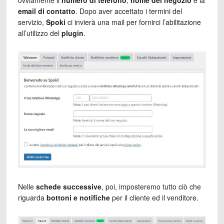
ovviamente il
numero di telefono
,
nome del negozio
e la
email di contatto
. Dopo aver accettato i termini del
servizio,
Spoki
ci invierà una mail per fornirci l’abilitazione
all’utilizzo del
plugin
.
Nelle
schede successive
, poi, imposteremo tutto ciò che
riguarda
bottoni e notifiche
per il cliente ed il venditore.