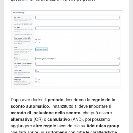
Dopo aver deciso il
periodo
, inseriremo le
regole dello
sconto automatico
. Innanzitutto si deve impostare il
metodo di inclusione nello sconto
, che può essere
alternativo
(OR) o
cumulativo
(AND), poi possiamo
aggiungere
altre regole
facendo clic su
Add rules group
,
che farà aprire un
sottomenu
con tutte le caratteristiche