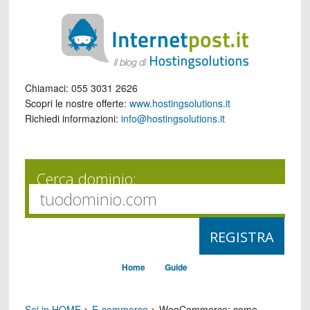
Chiamaci:
055 3031 2626
Scopri le nostre offerte:
www.hostingsolutions.it
Richiedi informazioni:
info@hostingsolutions.it
Cerca dominio:
Home
Guide
Sei in HOME
>
E-commerce
>
WooCommerce: come