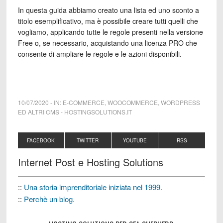
In questa guida abbiamo creato una lista ed uno sconto a
titolo esemplificativo, ma è possibile creare tutti quelli che
vogliamo, applicando tutte le regole presenti nella versione
Free o, se necessario, acquistando una licenza PRO che
consente di ampliare le regole e le azioni disponibili.
10/07/2020
-
IN:
E-COMMERCE
,
WOOCOMMERCE
,
WORDPRESS
ED ALTRI CMS
-
HOSTINGSOLUTIONS.IT
FACEBOOK
TWITTER
YOUTUBE
RSS
Internet Post e Hosting Solutions
::
Una storia imprenditoriale iniziata nel 1999.
::
Perchè un blog.