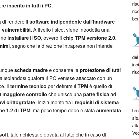
ris
sere
inserito in tutti i PC
.
ric
bene
 di rendere il
software indipendente
dall’hardware
e
vulnerabilità
. A livello fisico, viene introdotta una
iono
installare il SO
, ovvero il
chip TPM
versione 2.0
.
inimi
, segno che la direzione intrapresa non intende
del
inc
lunque
scheda madre
e consente la
protezione di tutti
ris
fa isolandosi qualora il PC venisse attaccato con un
e. Il
termine tecnico
per definire il
TPM
è quello di
di
maggiore controllo
che unisce una
parte fisica
ad
vi crittografate
. Inizialmente tra i
requisiti di sistema
ne 1.2 di TPM
, ma poco tempo dopo è stata
aumentata
ha 
sit
att
Ved
soft
, tale richiesta è dovuta al fatto che in caso di