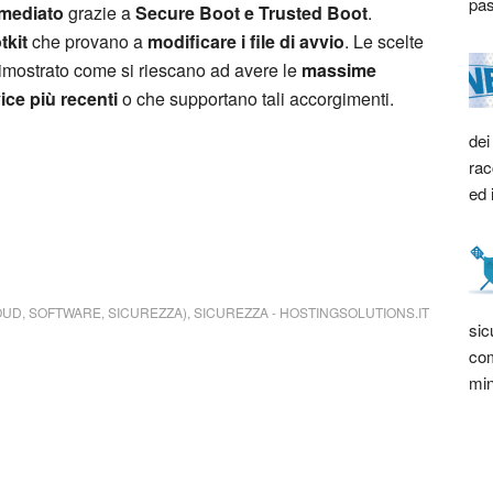
pas
mmediato
grazie a
Secure Boot e Trusted Boot
.
tkit
che provano a
modificare i file di avvio
. Le scelte
imostrato come si riescano ad avere le
massime
ice più recenti
o che supportano tali accorgimenti.
dei
rac
ed 
OUD, SOFTWARE, SICUREZZA)
,
SICUREZZA
-
HOSTINGSOLUTIONS.IT
sic
com
min