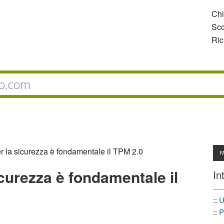
Ch
Sco
Ric
 la sicurezza è fondamentale il TPM 2.0
F
curezza è fondamentale il
In
::
U
::
P