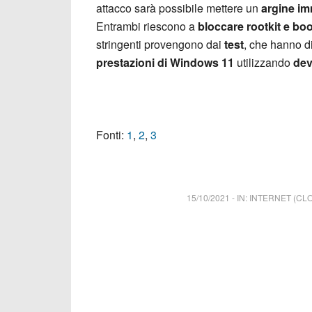
attacco sarà possibile mettere un
argine i
Entrambi riescono a
bloccare rootkit e boo
stringenti provengono dai
test
, che hanno d
prestazioni di Windows 11
utilizzando
dev
Fonti:
1
,
2
,
3
15/10/2021
-
IN:
INTERNET (CL