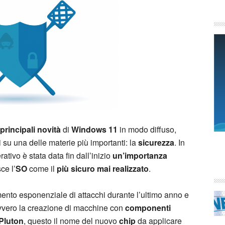
principali novità
di
Windows 11
in modo diffuso,
 su una delle materie più importanti: la
sicurezza
. In
tivo è stata data fin dall’inizio
un’importanza
ce l’
SO
come il
più sicuro mai realizzato
.
mento esponenziale di attacchi durante l’ultimo anno e
vvero la creazione di macchine con
componenti
 Pluton
, questo il nome del nuovo
chip
da applicare