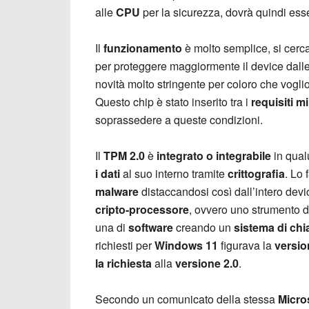
alle
CPU
per la sicurezza, dovrà quindi es
Il
funzionamento
è molto semplice, si cerca
per proteggere maggiormente il device dall
novità molto stringente per coloro che vogl
Questo chip è stato inserito tra i
requisiti m
soprassedere a queste condizioni.
Il
TPM 2.0
è
integrato o integrabile
in qua
i dati
al suo interno tramite
crittografia
. Lo 
malware
distaccandosi così dall’intero devic
cripto-processore
, ovvero uno strumento 
una di
software
creando un
sistema di chia
richiesti per
Windows 11
figurava la
versio
la richiesta
alla
versione 2.0
.
Secondo un comunicato della stessa
Micro